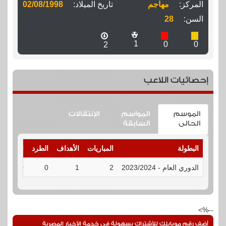
المركز:
مهاجم
تاريخ الميلاد:
02/08/1998
السن:
28
1
0
0
2
إحصائيات اللاعب
الموسم
المواسم
الإنتقالات
الحالى
السابقة
البطولة
المباريات
الأهداف
الطرد
الإنذارات
الدوري العام - 2023/2024
2
1
0
0
--%>
أضف رقم موبايلك للأشتراك بسهولة فى خدمة الأخبار المصرية