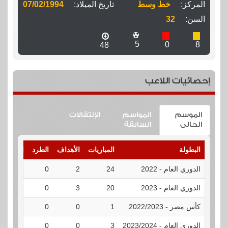
المركز:
خط وسط
تاريخ الميلاد:
07/02/1994
السن:
32
5
0
8
48
إحصائيات اللاعب
الموسم
المواسم
الإنتقالات
الحالى
السابقة
البطولة
المباريات
الأهداف
الطرد
الإنذارات
الدوري العام - 2022
24
2
0
3
الدوري العام - 2023
20
3
0
3
كأس مصر - 2022/2023
1
0
0
1
الدوري العام - 2023/2024
3
0
0
1