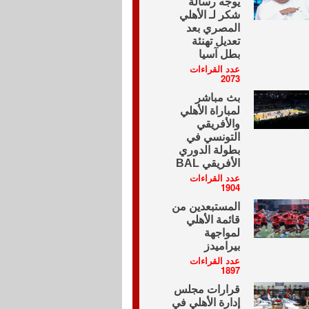
يوجه رسالة
شكر لـ الأهلي
المصري بعد
تعديل تهنئة
بطل آسيا
عدد القراءات
2073
بث مباشر
لمباراة الأهلي
والأفريقي
التونسي في
بطولة الدوري
الأفريقي BAL
عدد القراءات
1904
المستبعدين من
قائمة الأهلي
لمواجهة
بيراميدز
عدد القراءات
1897
قرارات مجلس
إدارة الأهلي في