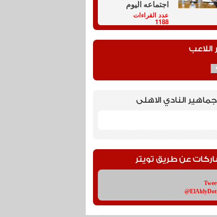
اجتماعه اليوم
عدد القراءات
1188
 اللاعب
جماهير النادي الاهلى
اركات عن طريق تويتر
Twee
@ElAhlyDo