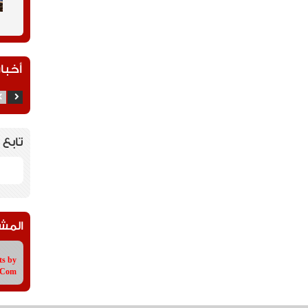
أخبار
تابع 
المش
ts by
tCom