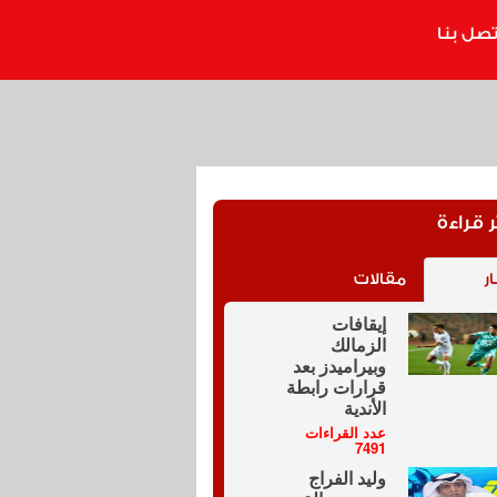
تصل بنا
ر قراءة
ار
مقالات
إيقافات
الزمالك
وبيراميدز بعد
قرارات رابطة
الأندية
عدد القراءات
7491
وليد الفراج