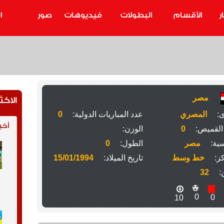
ر
الأقسام
البطولات
فيديوهات
صور
ا
مصر
الاكث
ى:
المصري
عدد المباريات الدولية:
0
أخب
القميص:
0
الوزن:
ية:
مصر
الطول:
0
ز:
خط وسط
تاريخ الميلاد:
15/01/1994
:
32
0
0
10