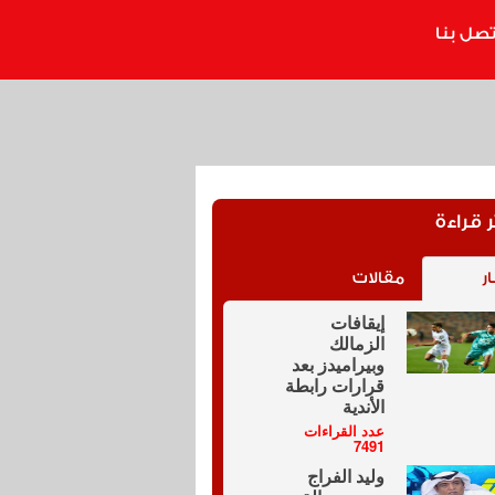
تصل بنا
ر قراءة
ار
مقالات
إيقافات
الزمالك
وبيراميدز بعد
قرارات رابطة
الأندية
عدد القراءات
7491
وليد الفراج