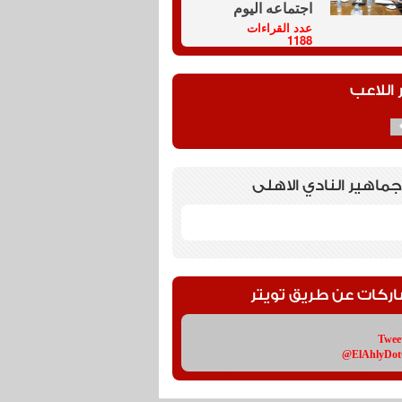
اجتماعه اليوم
عدد القراءات
1188
 اللاعب
جماهير النادي الاهلى
اركات عن طريق تويتر
Twee
@ElAhlyDo