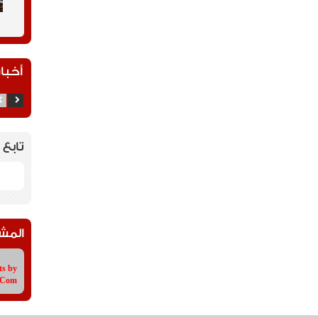
أخبار
تابع 
المش
ts by
tCom