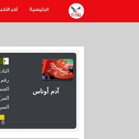
الرئيسية
أخر الأخبا
الناد
رقم 
الجنس
آدم أوناس‎
المرك
السن
0