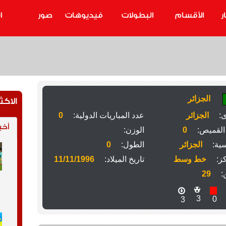
ر
الأقسام
البطولات
فيديوهات
صور
ا
الجزائر
الاكث
ى:
الجزائر
عدد المباريات الدولية:
0
أخب
القميص:
0
الوزن:
ية:
الجزائر
الطول:
0
ز:
خط وسط
تاريخ الميلاد:
11/11/1996
:
29
3
0
3