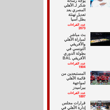
يوجه رسالة
شكر لـ الأهلي
المصري بعد
تعديل تهنئة
بطل آسيا
عدد القراءات
2073
بث مباشر
لمباراة الأهلي
والأفريقي
التونسي في
بطولة الدوري
الأفريقي BAL
عدد القراءات
1904
المستبعدين من
قائمة الأهلي
لمواجهة
بيراميدز
عدد القراءات
1897
قرارات مجلس
إدارة الأهلي في