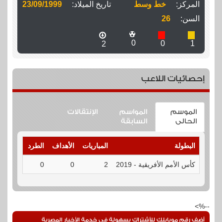
المركز:
خط وسط
تاريخ الميلاد:
23/09/1999
السن:
26
0
0
1
2
إحصائيات اللاعب
الموسم
المواسم
الإنتقالات
الحالى
السابقة
البطولة
المباريات
الأهداف
الطرد
الإنذارا
كأس الأمم الأفريقية - 2019
2
0
0
1
--%>
أضف رقم موبايلك للأشتراك بسهولة فى خدمة الأخبار المصرية