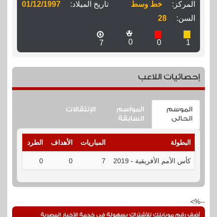
المركز:
خط وسط
تاريخ الميلاد:
01/12/1997
السن:
28
0
0
1
7
إحصائيات اللاعب
الموسم
المواسم
الإنتقالات
الحالى
السابقة
البطولة
المباريات
الأهداف
الطرد
الإنذارا
كأس الأمم الأفريقية - 2019
7
0
0
1
--%>
أضف رقم موبايلك للأشتراك بسهولة فى خدمة الأخبار المصرية