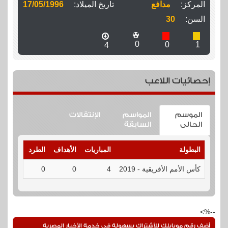
المركز:
مدافع
تاريخ الميلاد:
17/05/1996
السن:
30
0
0
1
4
إحصائيات اللاعب
الموسم
المواسم
الإنتقالات
الحالى
السابقة
البطولة
المباريات
الأهداف
الطرد
الإنذارا
كأس الأمم الأفريقية - 2019
4
0
0
1
--%>
أضف رقم موبايلك للأشتراك بسهولة فى خدمة الأخبار المصرية