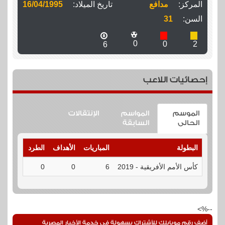
المركز:
مدافع
تاريخ الميلاد:
16/04/1995
السن:
31
0
0
2
6
إحصائيات اللاعب
الموسم
المواسم
الإنتقالات
الحالى
السابقة
البطولة
المباريات
الأهداف
الطرد
الإنذارا
كأس الأمم الأفريقية - 2019
6
0
0
2
--%>
أضف رقم موبايلك للأشتراك بسهولة فى خدمة الأخبار المصرية