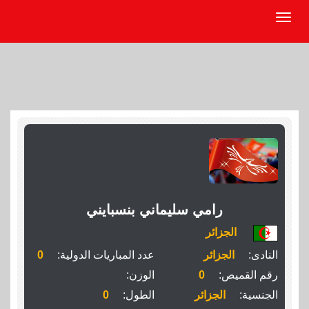
رامي سليماني بنسبايني
الجزائر
النادى:
الجزائر
عدد المباريات الدولية:
0
رقم القميص:
0
الوزن:
الجنسية:
الجزائر
الطول:
0