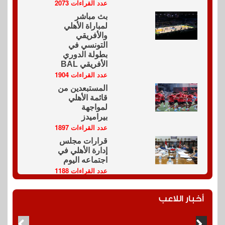
عدد القراءات 2073
بث مباشر
لمباراة الأهلي
والأفريقي
التونسي في
بطولة الدوري
الأفريقي BAL
عدد القراءات 1904
المستبعدين من
قائمة الأهلي
لمواجهة
بيراميدز
عدد القراءات 1897
قرارات مجلس
إدارة الأهلي في
اجتماعه اليوم
عدد القراءات 1188
أخبار اللاعب