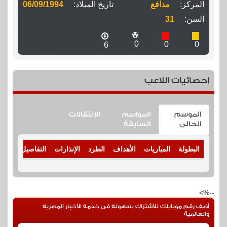
المركز:
مدافع
تاريخ الميلاد:
06/09/1994
السن:
31
0
0
0
6
إحصائيات اللاعب
الموسم
المواسم
الإنتقالات
الحالى
السابقة
البطولة
المباريات
الأهداف
الطرد
الإنذارات
التفاصيل
--%>
أضف رقم موبايلك للأشتراك بسهولة فى خدمة الأخبار المصرية
والعالمية