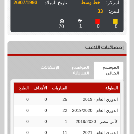
المركز:
خط وسط
تاريخ الميلاد:
26/07/1993
السن:
33
1
0
8
70
إحصائيات اللاعب
الموسم
المواسم
الإنتقالات
الحالى
السابقة
البطولة
المباريات
الأهداف
الطرد
الإنذارات
الدوري العام - 2019
25
0
0
4
الدوري العام - 2019/2020
22
0
0
2
كأس مصر - 2019/2020
1
0
0
0
الدوري العام - 2021
11
0
0
1