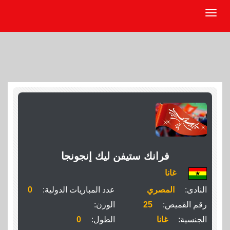
فرانك ستيفن ليك إنجونجا
غانا
النادى:
المصري
عدد المباريات الدولية:
0
رقم القميص:
25
الوزن:
الجنسية:
غانا
الطول:
0