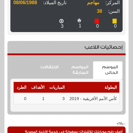
المركز:
مهاجم
تاريخ الميلاد:
08/06/1988
السن:
38
1
0
0
3
إحصائيات اللاعب
الموسم
المواسم
الإنتقالات
الحالى
السابقة
البطولة
المباريات
الأهداف
الطرد
الإنذارا
كأس الأمم الأفريقية - 2019
3
1
0
0
--%>
أضف رقم موبايلك للأشتراك بسهولة فى خدمة الأخبار المصرية