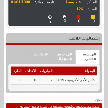
المركز:
خط وسط
تاريخ الميلاد:
01/01/1900
السن:
126
0
0
0
2
إحصائيات اللاعب
الموسم
المواسم
الإنتقالات
الحالى
السابقة
البطولة
المباريات
الأهداف
الطرد
الإنذارا
كأس الأمم الأفريقية - 2019
2
0
0
0
--%>
أضف رقم موبايلك للأشتراك بسهولة فى خدمة الأخبار المصرية