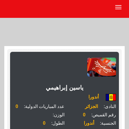
ياسين إبراهيمي
أندورا
النادى:
الجزائر
عدد المباريات الدولية:
0
رقم القميص:
0
الوزن:
الجنسية:
أندورا
الطول:
0