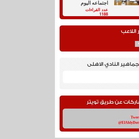
اجتماعه اليوم
عدد القراءات
1188
 اللاعب
جماهير النادي الاهلى
اركات عن طريق تويتر
Twee
@ElAhlyDo