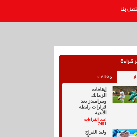
تصل بنا
ر قراءة
ار
مقالات
إيقافات
الزمالك
وبيراميدز بعد
قرارات رابطة
الأندية
عدد القراءات
7491
وليد الفراج