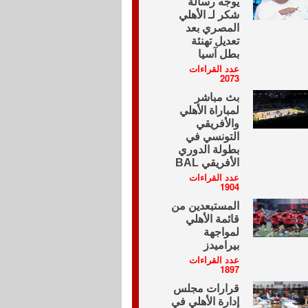
يوجه رسالة
شكر لـ الأهلي
المصري بعد
تعديل تهنئة
بطل آسيا
عدد القراءات
2073
بث مباشر
لمباراة الأهلي
والأفريقي
التونسي في
بطولة الدوري
الأفريقي BAL
عدد القراءات
1904
المستبعدين من
قائمة الأهلي
لمواجهة
بيراميدز
عدد القراءات
1897
قرارات مجلس
إدارة الأهلي في