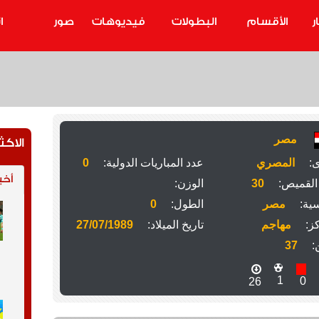
ر
الأقسام
البطولات
فيديوهات
صور
ا
مصر
الاكث
ى:
المصري
عدد المباريات الدولية:
0
أخب
القميص:
30
الوزن:
ية:
مصر
الطول:
0
ز:
مهاجم
تاريخ الميلاد:
27/07/1989
:
37
1
0
26