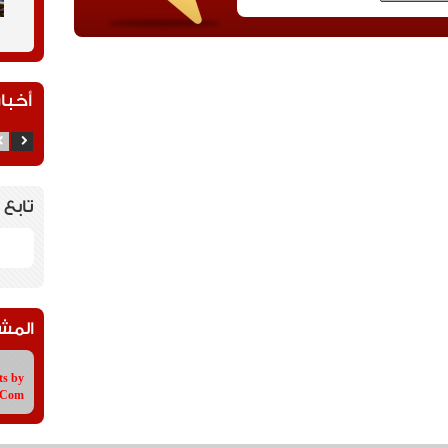
أخبار
تابع 
المش
ts by
tCom