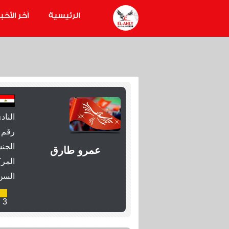
الرئيسية
أخر الأخبا
الناد
رقم 
الجنس
عمرو طارق
المرك
السن
3