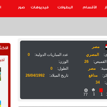
ر
الأقسام
البطولات
فيديوهات
صور
ا
مصر
الاكث
ى:
المصري
عدد المباريات الدولية:
0
أخب
القميص:
26
الوزن:
ية:
مصر
الطول:
0
ز:
مدافع
تاريخ الميلاد:
26/04/1992
:
34
1
1
77