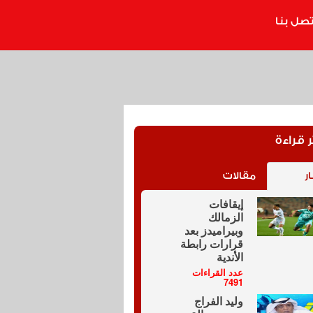
تصل بنا
ر قراءة
ار
مقالات
إيقافات
الزمالك
وبيراميدز بعد
قرارات رابطة
الأندية
عدد القراءات
7491
وليد الفراج