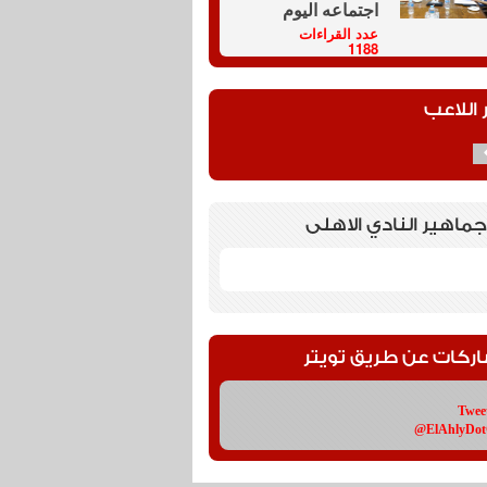
اجتماعه اليوم
عدد القراءات
1188
 اللاعب
جماهير النادي الاهلى
اركات عن طريق تويتر
Twee
@ElAhlyDo