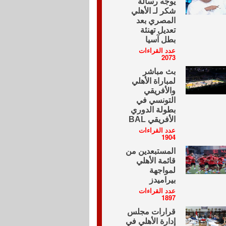
يوجه رسالة
شكر لـ الأهلي
المصري بعد
تعديل تهنئة
بطل آسيا
عدد القراءات
2073
بث مباشر
لمباراة الأهلي
والأفريقي
التونسي في
بطولة الدوري
الأفريقي BAL
عدد القراءات
1904
المستبعدين من
قائمة الأهلي
لمواجهة
بيراميدز
عدد القراءات
1897
قرارات مجلس
إدارة الأهلي في