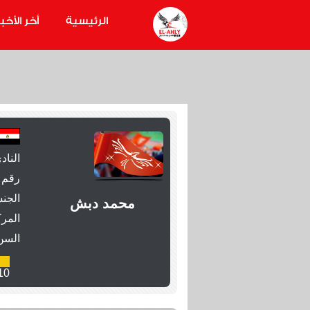
الرئيسية
أخر الأخبا
الناد
رقم 
الجنس
محمد دبش
المرك
السن
10