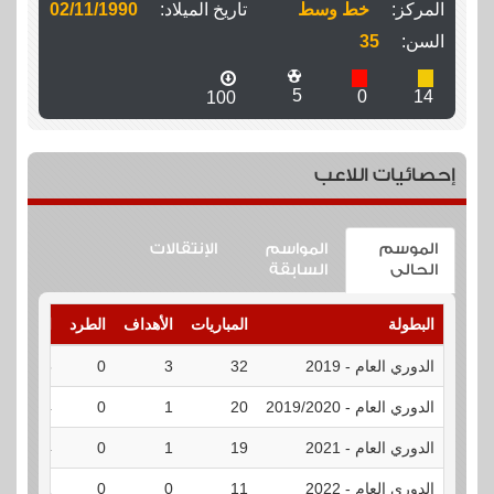
المركز:
خط وسط
تاريخ الميلاد:
02/11/1990
السن:
35
5
0
14
100
إحصائيات اللاعب
الموسم
المواسم
الإنتقالات
الحالى
السابقة
البطولة
المباريات
الأهداف
الطرد
الإنذارات
الدوري العام - 2019
32
3
0
5
الدوري العام - 2019/2020
20
1
0
4
الدوري العام - 2021
19
1
0
4
الدوري العام - 2022
11
0
0
1