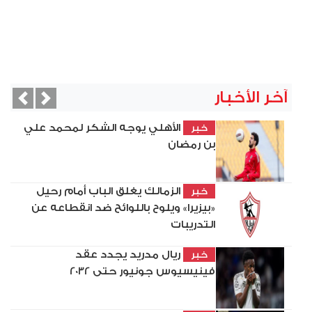
آخر الأخبار
vious
Next
الأهلي يوجه الشكر لمحمد علي
خبر
بن رمضان
الزمالك يغلق الباب أمام رحيل
خبر
«بيزيرا» ويلوح باللوائح ضد انقطاعه عن
التدريبات
ريال مدريد يجدد عقد
خبر
فينيسيوس جونيور حتى 2032