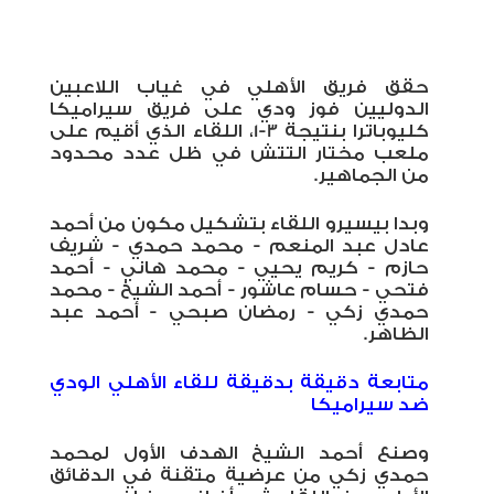
حقق فريق الأهلي في غياب اللاعبين
الدوليين فوز ودي على فريق سيراميكا
كليوباترا بنتيجة 3-1، اللقاء الذي أقيم على
ملعب مختار التتش في ظل عدد محدود
من الجماهير.
وبدا بيسيرو اللقاء بتشكيل مكون من أحمد
عادل عبد المنعم - محمد حمدي - شريف
حازم - كريم يحيي - محمد هاني - أحمد
فتحي - حسام عاشور - أحمد الشيخ - محمد
حمدي زكي - رمضان صبحي - أحمد عبد
الظاهر.
متابعة دقيقة بدقيقة للقاء الأهلي الودي
ضد سيراميكا
وصنع أحمد الشيخ الهدف الأول لمحمد
حمدي زكي من عرضية متقنة في الدقائق