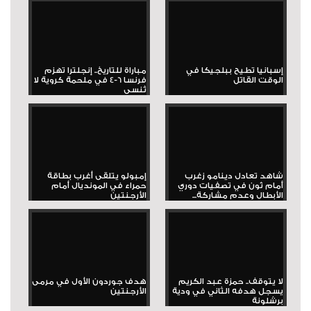
إسبانيا تطيح ببلجيكا في
مباراة للتاريخ.. إنجلترا تهزم
الوقت القاتل
فرنسا 6-4 في ملحمة كروية لا
تُنسى
شاهد تعادل دينامو زغرب
إمبولو يتلقى أغرب بطاقة
أمام ثون في تصفيات دوري
حمراء في المونديال أمام
الأبطال وعدم مشاركة...
الأرجنتين
لا يتوقف.. حمزة عبد الكريم
هدف جوردون الأول في مرمى
يسجل هدفه الثاني في ودية
الأرجنتين
برشلونة