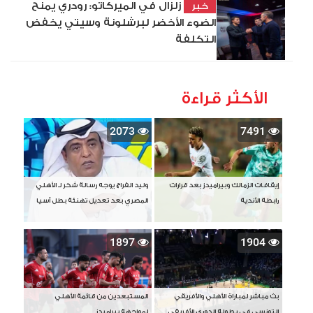
زلزال في الميركاتو: رودري يمنح
خبر
الضوء الأخضر لبرشلونة وسيتي يخفض
التكلفة
الأكثر قراءة
2073
7491
إيقافات الزمالك وبيراميدز بعد قرارات
وليد الفراج يوجه رسالة شكر لـ الأهلي
رابطة الأندية
المصري بعد تعديل تهنئة بطل آسيا
1897
1904
بث مباشر لمباراة الأهلي والأفريقي
المستبعدين من قائمة الأهلي
التونسي في بطولة الدوري الأفريقي
لمواجهة بيراميدز