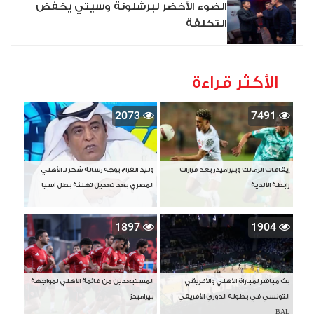
الضوء الأخضر لبرشلونة وسيتي يخفض
التكلفة
الأكثر قراءة
2073
7491
إيقافات الزمالك وبيراميدز بعد قرارات
وليد الفراج يوجه رسالة شكر لـ الأهلي
رابطة الأندية
المصري بعد تعديل تهنئة بطل آسيا
1897
1904
بث مباشر لمباراة الأهلي والأفريقي
المستبعدين من قائمة الأهلي لمواجهة
التونسي في بطولة الدوري الأفريقي
بيراميدز
BAL