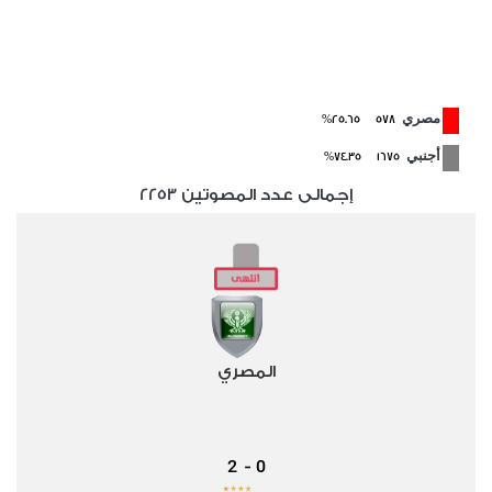
مصري
578 25.65%
أجنبي
1675 74.35%
إجمالى عدد المصوتين
2253
المصري
2
0
-