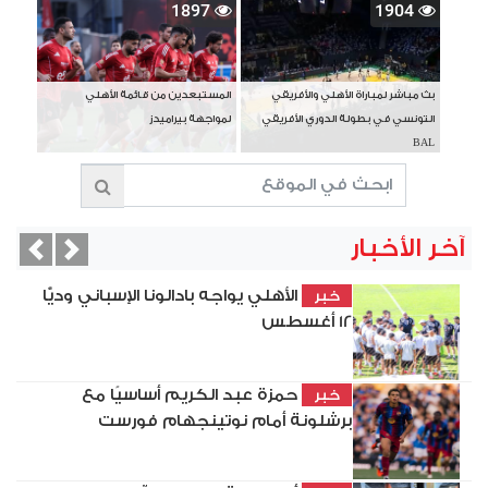
1897
1904
بث مباشر لمباراة الأهلي والأفريقي
المستبعدين من قائمة الأهلي
التونسي في بطولة الدوري الأفريقي
لمواجهة بيراميدز
BAL
آخر الأخبار
vious
Next
الأهلي يواجه بادالونا الإسباني وديًّا
خبر
12 أغسطس
حمزة عبد الكريم أساسيًا مع
خبر
برشلونة أمام نوتينجهام فورست