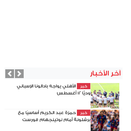
آخر الأخبار
vious
Next
الأهلي يواجه بادالونا الإسباني
خبر
وديًّا 12 أغسطس
حمزة عبد الكريم أساسيًا مع
خبر
برشلونة أمام نوتينجهام فورست