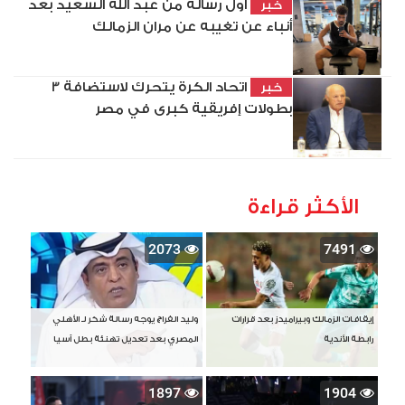
أول رسالة من عبد الله السعيد بعد
خبر
أنباء عن تغيبه عن مران الزمالك
اتحاد الكرة يتحرك لاستضافة 3
خبر
بطولات إفريقية كبرى في مصر
الأكثر قراءة
2073
7491
إيقافات الزمالك وبيراميدز بعد قرارات
وليد الفراج يوجه رسالة شكر لـ الأهلي
رابطة الأندية
المصري بعد تعديل تهنئة بطل آسيا
1897
1904