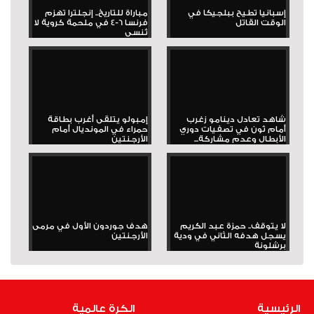
إسبانيا تطيح ببلجيكا في
مباراة للتاريخ.. إنجلترا تهزم
الوقت القاتل
فرنسا 6-4 في ملحمة كروية لا
تُنسى
شاهد تعادل دينامو زغرب
إمبولو يتلقى أغرب بطاقة
أمام ثون في تصفيات دوري
حمراء في المونديال أمام
الأبطال وعدم مشاركة...
الأرجنتين
لا يتوقف.. حمزة عبد الكريم
هدف جوردون الأول في مرمى
يسجل هدفه الثاني في ودية
الأرجنتين
برشلونة
الرئيسية
الكرة عالمية