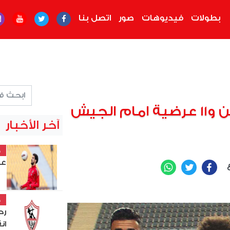
بطولات
فيديوهات
صور
اتصل بنا
هاني وتريزيجيه وحسين و11 عرضية امام الجيش
آخر الأخبار
خ
عل
ع
WhatsApp
Twitter
Facebook
خ
رح
ان