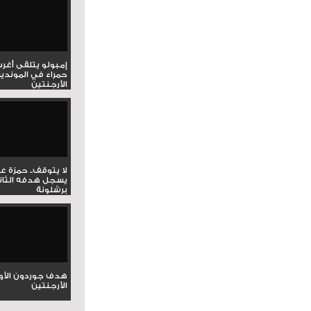
إمبولو يتلقى أغر
حمراء في المونديا
الأرجنتين
لا يتوقف.. حمزة ع
يسجل هدفه الثان
برشلونة
هدف جوردون الأو
الأرجنتين