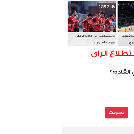
بطل آسيا
1897
 والأفريقي
المستبعدين من قائمة الأهلي
وري
لمواجهة بيراميدز
تطلاع الراى
 القادم؟
تصويت