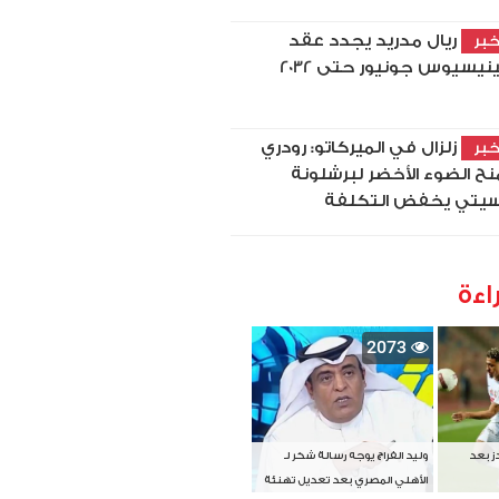
ريال مدريد يجدد عقد
بر
نيسيوس جونيور حتى 2032
زلزال في الميركاتو: رودري
بر
نح الضوء الأخضر لبرشلونة
يتي يخفض التكلفة
اءة
2073
دز بعد
وليد الفراج يوجه رسالة شكر لـ
الأهلي المصري بعد تعديل تهنئة