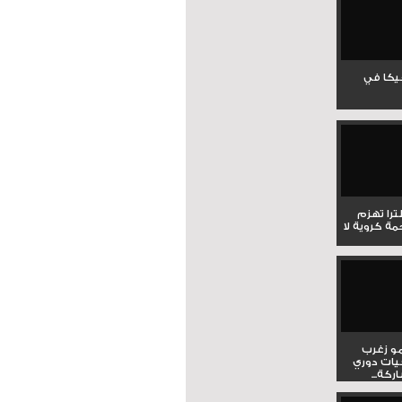
جيكا في
لترا تهزم
ي ملحمة كروية لا
و زغرب
يات دوري
كة...