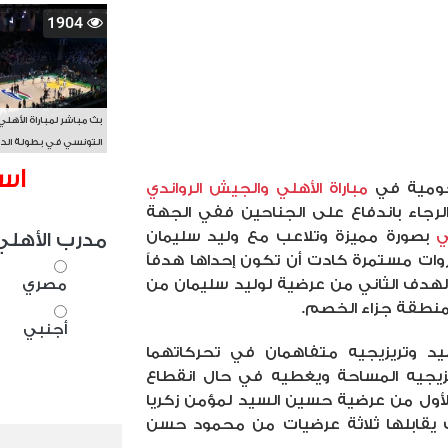
1904
بث مباشر لمباراة الأهلي
التونسي في بطولة الد
الأفريقي BAL
اس
هجومية في
مباراة الأهلي والجيش الرواندي
لرجاء باندفاع على الجناحين ففي الجهة
ي
بصورة مميزة وتلاعب مع وليد سليمان
مدرب الأهلي
ت مستمرة كادت أن تكون إحداها هدفاً
الهدف الثاني من عرضية لوليد سليمان من
مصري
أجنبي
د وتريزيجيه متفاهمان في تحركاتهما
زيجيه المساحة ويغطيه في حال انقطاع
أول من عرضية حسين السيد لمؤمن زكريا
 رفع حسين السيد 4 كرات يقابلها ثلاثة عرضيات من محمود حسن