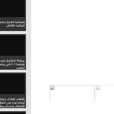
إسبانيا تطيح ببل
الوقت القاتل
مباراة للتاريخ.. إنج
فرنسا 6-4 ف
تُنسى
شاهد تعادل دينام
أمام ثون في تصف
الأبطال وعدم مشار