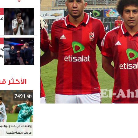
خ
في
خ
يم
وس
الأكثر قر
7491
إيقافات الزمالك وبيرامي
قرارات رابطة الأندية