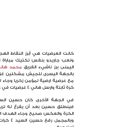
كانت العرضيات هي أبرز النقاط ال
ولعب جاريدو بنفس تكتيك مباراة ا
اليمنى برز ناشيء الفريق
محمد هان
بالجهة اليسرى للجيش مشكلين غزوا
مع عرضية ارضية لمؤمن زكريا وجاء 
كرة ثابتة وارسل هاني 4 عرضيات في منطقة جزاء الخصم.
في الجهة الأخرى كان حسين السي
فينطلق حسين بعد أن يفرغ له تري
الكرة والعكس صحيح وجاء الهدف ال
وبالمجمل