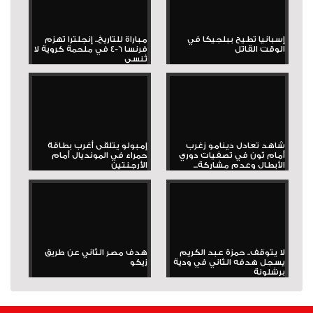
إسبانيا تطيح ببلجيكا في
مباراة للتاريخ.. إنجلترا تهزم
الوقت القاتل
فرنسا 6-4 في ملحمة كروية لا
تُنسى
شاهد تعادل دينامو زغرب
إمبولو يتلقى أغرب بطاقة
أمام ثون في تصفيات دوري
حمراء في المونديال أمام
الأبطال وعدم مشاركة...
الأرجنتين
لا يتوقف.. حمزة عبد الكريم
هدف مصر الثاني عن طريق
يسجل هدفه الثاني في ودية
زيكو
برشلونة