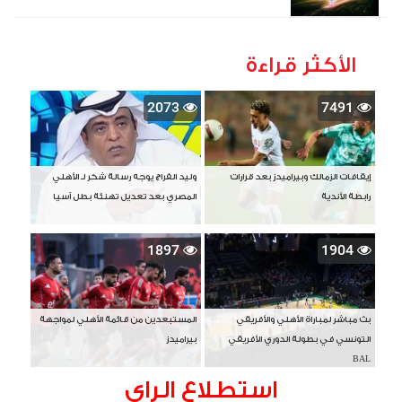
الأكثر قراءة
2073
7491
إيقافات الزمالك وبيراميدز بعد قرارات
وليد الفراج يوجه رسالة شكر لـ الأهلي
رابطة الأندية
المصري بعد تعديل تهنئة بطل آسيا
1897
1904
بث مباشر لمباراة الأهلي والأفريقي
المستبعدين من قائمة الأهلي لمواجهة
التونسي في بطولة الدوري الأفريقي
بيراميدز
BAL
استطلاع الراى