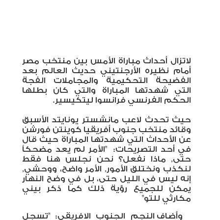
لاتزال أحداث مباراة الأمس بين منتخب مصر
أمام نظيره الأرجنتيني حديث العالم بعد
الفضيحة التحكيمية والمجاملات الفجة
التي شهدتها المباراة والتي كان بطلها
الحكم الفرنسي فرانسوا ليتكيسير.
حيث تحدث لاعب مانشستر يونايتد الأسبق
وقائد منتخب جنوب أفريقيا كوينتن فورشن
عن الأحداث التي شهدتها المباراة حيث قال
في أحد التصريحات:
"الأمر لم يعد مضحكاً
حتى, ماذا نفعل؟ نحن نجلس هنا فقط
لنكذب ونختلق الأمور, الأمر واضح، ووحشي,
إنه ليس في الليل حتى، بل في وضح النهار
يمكن للجميع رؤية ذلك كما ذكر بيني
مكارثي للتو"
وأضاف النجم الجنوب الافريقي: "تسجل