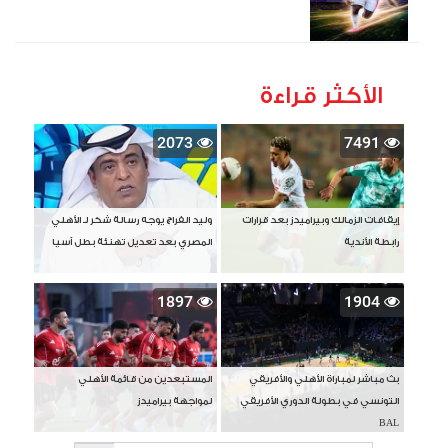
الأكثر قراءة
2073
7491
إيقافات الزمالك وبيراميدز بعد قرارات
وليد الفراج يوجه رسالة شكر لـ الأهلي
رابطة الأندية
المصري بعد تعديل تهنئة بطل آسيا
1897
1904
بث مباشر لمباراة الأهلي والأفريقي
المستبعدين من قائمة الأهلي
التونسي في بطولة الدوري الأفريقي
لمواجهة بيراميدز
BAL