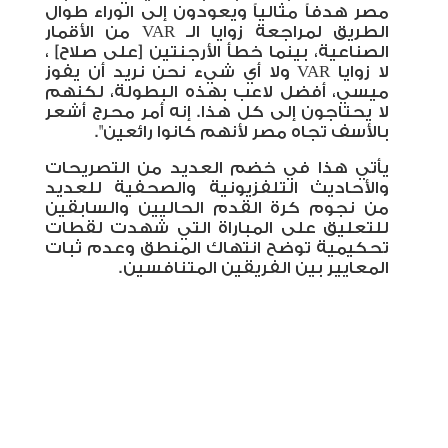
مصر هدفاً مثالياً ويعودون إلى الوراء طوال
الطريق لمراجعة زوايا الـ
VAR
من الأقمار
الصناعية، بينما خطأ الأرجنتين [على صلاح] ،
لا زوايا
VAR
ولا أي شيء نحن نريد أن يفوز
ميسي، أفضل لاعب بهذه البطولة، لكنهم
لا يحتاجون إلى كل هذا. إنه أمر محرج أشعر
بالأسف تجاه مصر لأنهم كانوا رائعين"
.
يأتي هذا في خضم العديد من التصريحات
والأحاديث التلفزيونية والصحفية للعديد
من نجوم كرة القدم الحاليين والسابقين
للتعليق على المباراة التي شهدت لقطات
تحكيمية توضح انتهاك المنطق وعدم ثبات
المعايير بين الفريقين المتنافسين.