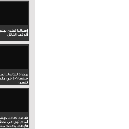
إسبانيا تطيح ببل
الوقت القاتل
مباراة للتاريخ.. إنج
فرنسا 6-4 ف
تُنسى
شاهد تعادل دينام
أمام ثون في تصف
الأبطال وعدم مشار