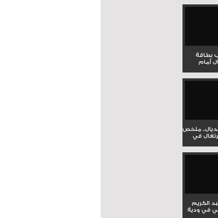
ب بطاقة
ل أمام
نديال.. ملخص
برتغال في
بد الكريم
ي في ودية