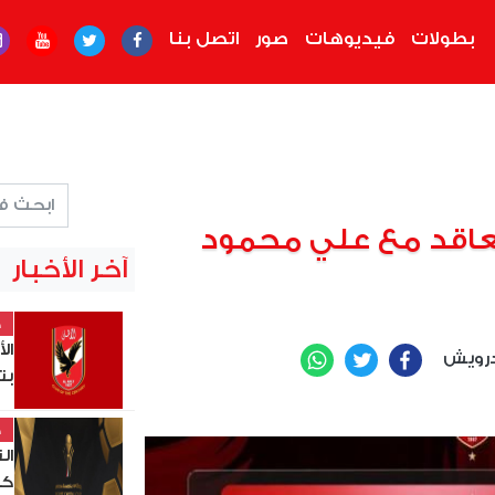
بطولات
فيديوهات
صور
اتصل بنا
لتعاقد مع علي محمود
آخر الأخبار
خ
ال
رويش
WhatsApp
Twitter
Facebook
بت
خ
ال