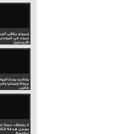
إمبولو يتلقى أغر
حمراء في المونديا
الأرجنتين
رونالدو يودع المو
مباراة إسبانيا وال
كأس...
لا يتوقف.. حمزة ع
يسجل هدفه الثان
برشلونة