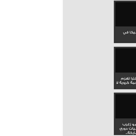
جيكا في
لترا تهزم
ي ملحمة كروية لا
و زغرب
يات دوري
كة...