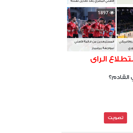
الأهلي المصري بعد تعديل تهنئة
بطل آسيا
1897
 والأفريقي
المستبعدين من قائمة الأهلي
وري
لمواجهة بيراميدز
تطلاع الراى
 القادم؟
تصويت