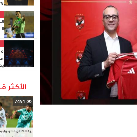
27
خ
ال
ال
خ
مص
من
يع
الأكثر قر
7491
إيقافات الزمالك وبيرامي