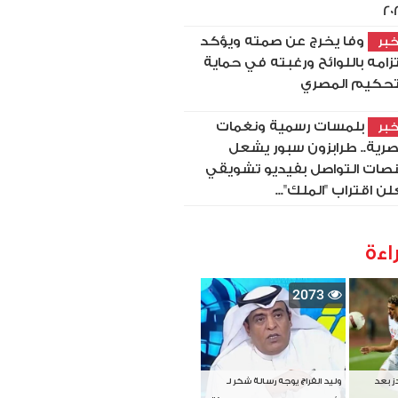
20
وفا يخرج عن صمته ويؤكد
بر
تزامه باللوائح ورغبته في حماية
تحكيم المصري
بلمسات رسمية ونغمات
بر
رية.. طرابزون سبور يشعل
صات التواصل بفيديو تشويقي
لن اقتراب "الملك"...
اءة
2073
دز بعد
وليد الفراج يوجه رسالة شكر لـ