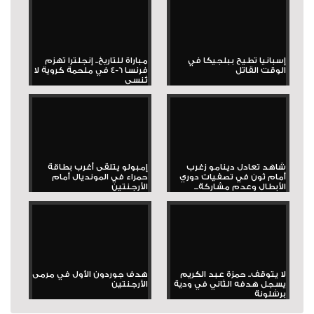
إسبانيا تطيح ببلجيكا في
مباراة للتاريخ.. إنجلترا تهزم
الوقت القاتل
فرنسا 6-4 في ملحمة كروية لا
تُنسى
شاهد تعادل دينامو زغرب
إمبولو يتلقى أغرب بطاقة
أمام ثون في تصفيات دوري
حمراء في المونديال أمام
الأبطال وعدم مشاركة...
الأرجنتين
لا يتوقف.. حمزة عبد الكريم
هدف جوردون الأول في مرمى
يسجل هدفه الثاني في ودية
الأرجنتين
برشلونة