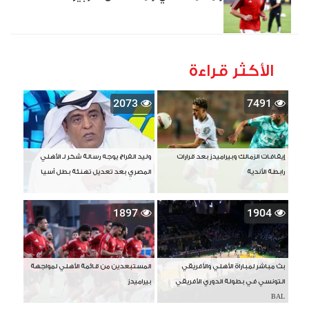
الأكثر قراءة
2073
7491
إيقافات الزمالك وبيراميدز بعد قرارات
وليد الفراج يوجه رسالة شكر لـ الأهلي
رابطة الأندية
المصري بعد تعديل تهنئة بطل آسيا
1897
1904
بث مباشر لمباراة الأهلي والأفريقي
المستبعدين من قائمة الأهلي لمواجهة
التونسي في بطولة الدوري الأفريقي
بيراميدز
BAL