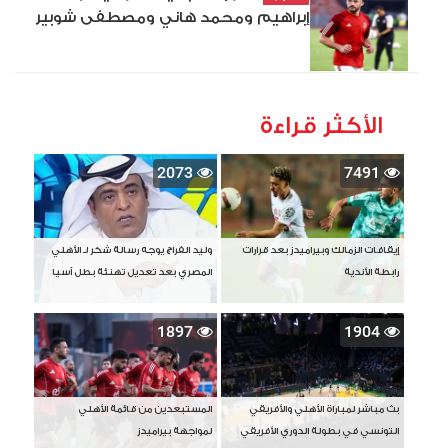
إبراهيم ومحمد هاني ومصطفى شوبير
الأكثر قراءة
2073
7491
إيقافات الزمالك وبيراميدز بعد قرارات
وليد الفراج يوجه رسالة شكر لـ الأهلي
رابطة الأندية
المصري بعد تعديل تهنئة بطل آسيا
1897
1904
بث مباشر لمباراة الأهلي والأفريقي
المستبعدين من قائمة الأهلي
التونسي في بطولة الدوري الأفريقي
لمواجهة بيراميدز