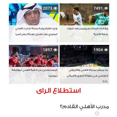
2073
7491
إيقافات الزمالك وبيراميدز بعد قرارات
وليد الفراج يوجه رسالة شكر لـ الأهلي
رابطة الأندية
المصري بعد تعديل تهنئة بطل آسيا
1897
1904
بث مباشر لمباراة الأهلي والأفريقي
المستبعدين من قائمة الأهلي لمواجهة
التونسي في بطولة الدوري الأفريقي
بيراميدز
BAL
استطلاع الراى
مدرب الأهلي القادم؟