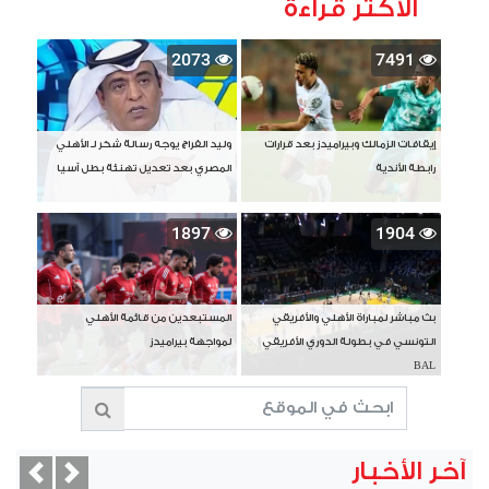
الأكثر قراءة
2073
7491
إيقافات الزمالك وبيراميدز بعد قرارات
وليد الفراج يوجه رسالة شكر لـ الأهلي
رابطة الأندية
المصري بعد تعديل تهنئة بطل آسيا
1897
1904
بث مباشر لمباراة الأهلي والأفريقي
المستبعدين من قائمة الأهلي
التونسي في بطولة الدوري الأفريقي
لمواجهة بيراميدز
BAL
آخر الأخبار
vious
Next