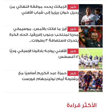
الزمالك يحدد موقفه النهائي من
خبر
رحيل خوان بيزيرا إلى شباب الأهلي
أبرز ما فاتك بالأمس.. موسيماني
خبر
مدربا لمنتخب جنوب إفريقيا.. اتحاد الكرة
يتحرك لاستضافة 3 بطولات...
الأهلي يواجه بادالونا الإسباني وديًّا
خبر
12 أغسطس
حمزة عبد الكريم أساسيًا مع
خبر
برشلونة أمام نوتينجهام فورست
الأكثر قراءة