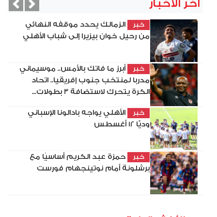
آخر الأخبار
vious
Next
الزمالك يحدد موقفه النهائي
خبر
من رحيل خوان بيزيرا إلى شباب الأهلي
أبرز ما فاتك بالأمس.. موسيماني
خبر
مدربا لمنتخب جنوب إفريقيا.. اتحاد
الكرة يتحرك لاستضافة 3 بطولات...
الأهلي يواجه بادالونا الإسباني
خبر
وديًّا 12 أغسطس
حمزة عبد الكريم أساسيًا مع
خبر
برشلونة أمام نوتينجهام فورست