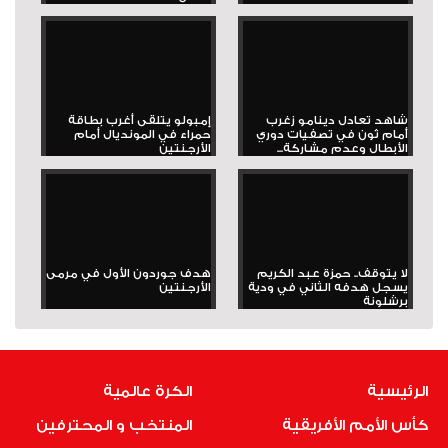
شاهد تعادل دينامو زغرب
إمبولو يتلقى أغرب بطاقة
أمام ثون في تصفيات دوري
حمراء في المونديال أمام
الأبطال وعدم مشاركة...
الأرجنتين
لا يتوقف.. حمزة عبد الكريم
هدف جوردون الأول في مرمى
يسجل هدفه الثاني في ودية
الأرجنتين
برشلونة
الرئيسية
الكرة عالمية
كأس الأمم الأفريقية
المنتخب و المحترفين