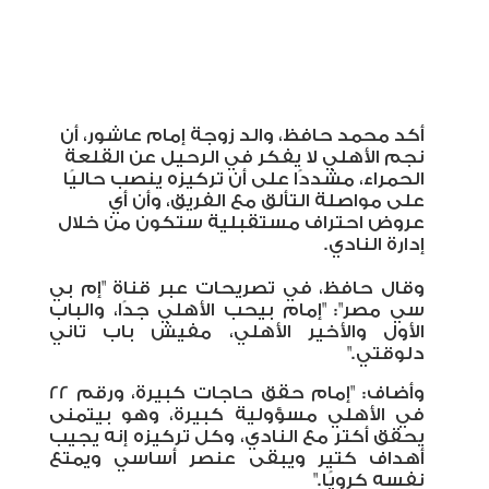
أكد محمد حافظ، والد زوجة إمام عاشور، أن
نجم الأهلي لا يفكر في الرحيل عن القلعة
الحمراء، مشددًا على أن تركيزه ينصب حاليًا
على مواصلة التألق مع الفريق، وأن أي
عروض احتراف مستقبلية ستكون من خلال
إدارة النادي
.
وقال حافظ، في تصريحات عبر قناة "إم بي
سي مصر": "إمام بيحب الأهلي جدًا، والباب
الأول والأخير الأهلي، مفيش باب تاني
دلوقتي
".
وأضاف: "إمام حقق حاجات كبيرة، ورقم 22
في الأهلي مسؤولية كبيرة، وهو بيتمنى
يحقق أكتر مع النادي، وكل تركيزه إنه يجيب
أهداف كتير ويبقى عنصر أساسي ويمتع
نفسه كرويًا
".