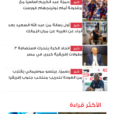
حمزة عبد الكريم أساسيًا مع
خبر
برشلونة أمام نوتينجهام فورست
أول رسالة من عبد الله السعيد بعد
خبر
أنباء عن تغيبه عن مران الزمالك
اتحاد الكرة يتحرك لاستضافة 3
خبر
بطولات إفريقية كبرى في مصر
رسميًا.. بيتسو موسيماني يقترب
خبر
من العودة لتدريب منتخب جنوب إفريقيا
الأكثر قراءة