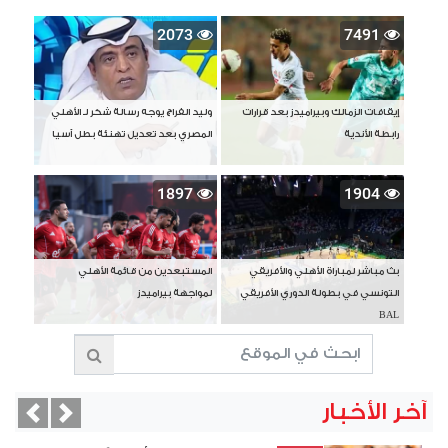
2073
7491
إيقافات الزمالك وبيراميدز بعد قرارات
وليد الفراج يوجه رسالة شكر لـ الأهلي
رابطة الأندية
المصري بعد تعديل تهنئة بطل آسيا
1897
1904
بث مباشر لمباراة الأهلي والأفريقي
المستبعدين من قائمة الأهلي
التونسي في بطولة الدوري الأفريقي
لمواجهة بيراميدز
BAL
آخر الأخبار
vious
Next