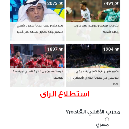
2073
7491
إيقافات الزمالك وبيراميدز بعد قرارات
وليد الفراج يوجه رسالة شكر لـ الأهلي
رابطة الأندية
المصري بعد تعديل تهنئة بطل آسيا
1897
1904
بث مباشر لمباراة الأهلي والأفريقي
المستبعدين من قائمة الأهلي لمواجهة
التونسي في بطولة الدوري الأفريقي
بيراميدز
BAL
استطلاع الراى
مدرب الأهلي القادم؟
مصري