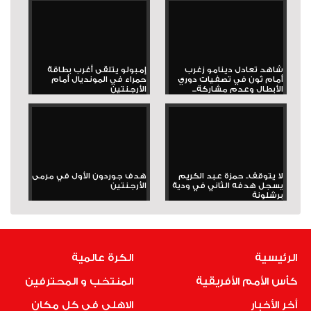
شاهد تعادل دينامو زغرب
إمبولو يتلقى أغرب بطاقة
أمام ثون في تصفيات دوري
حمراء في المونديال أمام
الأبطال وعدم مشاركة...
الأرجنتين
لا يتوقف.. حمزة عبد الكريم
هدف جوردون الأول في مرمى
يسجل هدفه الثاني في ودية
الأرجنتين
برشلونة
الرئيسية
الكرة عالمية
كأس الأمم الأفريقية
المنتخب و المحترفين
أخر الأخبار
الاهلى فى كل مكان