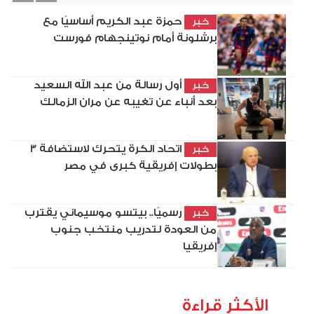
حمزة عبد الكريم أساسيًا مع
خبر
برشلونة أمام نوتينجهام فورست
أول رسالة من عبد الله السعيد
خبر
بعد أنباء عن تغيبه عن مران الزمالك
اتحاد الكرة يتحرك لاستضافة 3
خبر
بطولات إفريقية كبرى في مصر
رسميًا.. بيتسو موسيماني يقترب
خبر
من العودة لتدريب منتخب جنوب
إفريقيا
الأكثر قراءة