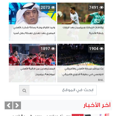
2073
7491
إيقافات الزمالك وبيراميدز بعد قرارات
وليد الفراج يوجه رسالة شكر لـ الأهلي
رابطة الأندية
المصري بعد تعديل تهنئة بطل آسيا
1897
1904
بث مباشر لمباراة الأهلي والأفريقي
المستبعدين من قائمة الأهلي
التونسي في بطولة الدوري الأفريقي
لمواجهة بيراميدز
BAL
آخر الأخبار
vious
Next