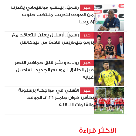
رسميًا.. بيتسو موسيماني يقترب
خبر
من العودة لتدريب منتخب جنوب
إفريقيا
رسميًا.. أرسنال يعلن التعاقد مع
خبر
برونو جيماريش قادمًا من نيوكاسل
رونالدو يثير قلق جماهير النصر
خبر
قبل انطلاق الموسم الجديد.. تفاصيل
غيابه
الأهلي في مواجهة برشلونة
خبر
بكأس خوان جامبر 2026.. الموعد
والقنوات الناقلة
الأكثر قراءة