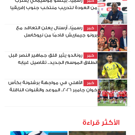
رسميًا.. بيتسو موسيماني يقترب
خبر
من العودة لتدريب منتخب جنوب إفريقيا
رسميًا.. أرسنال يعلن التعاقد مع
خبر
برونو جيماريش قادمًا من نيوكاسل
رونالدو يثير قلق جماهير النصر قبل
خبر
انطلاق الموسم الجديد.. تفاصيل غيابه
الأهلي في مواجهة برشلونة بكأس
خبر
خوان جامبر 2026.. الموعد والقنوات الناقلة
الأكثر قراءة