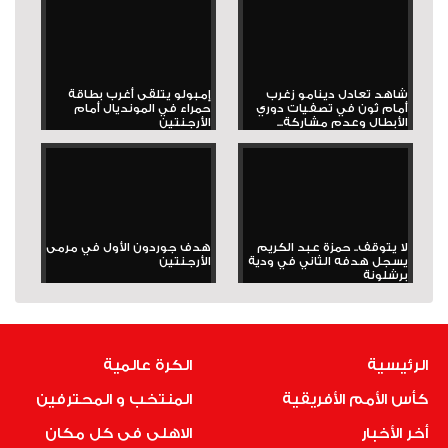
شاهد تعادل دينامو زغرب
إمبولو يتلقى أغرب بطاقة
أمام ثون في تصفيات دوري
حمراء في المونديال أمام
الأبطال وعدم مشاركة...
الأرجنتين
لا يتوقف.. حمزة عبد الكريم
هدف جوردون الأول في مرمى
يسجل هدفه الثاني في ودية
الأرجنتين
برشلونة
الرئيسية
الكرة عالمية
كأس الأمم الأفريقية
المنتخب و المحترفين
أخر الأخبار
الاهلى فى كل مكان