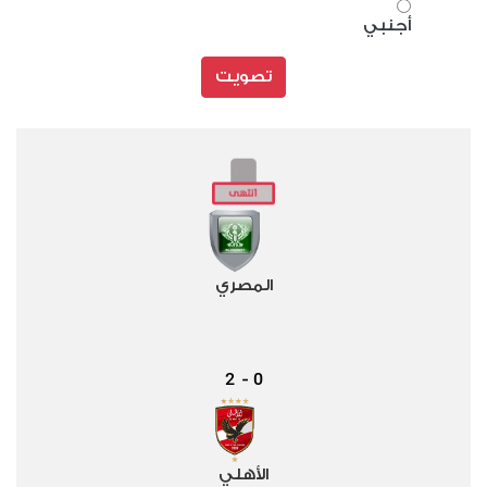
أجنبي
تصويت
المصري
2
0
-
الأهلي