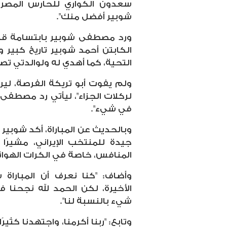
سعدون الكواري للحارس المصري:
شوبير أفضل منك".
ورد مصطفى شوبير بابتسامة قائلاً
الكابتن أحمد شوبير تاريخ كبير 
التحية، كما أهدي له ولوالدتي تصد
ولم يفوت أبو تريكة الفرصة، ليرد
لركلات الجزاء"، ليأتي رد مصطفى 
في شيء".
وبالحديث عن المباراة، أكد شوبير
جيدة للمنتخب الإيراني، مشيرًا
المنافس، خاصة في الكرات الهوائ
وأضاف: "كنا نعرف أن المبارا
الأخيرة، لكن الحمد لله نجحنا 
شيء بالنسبة لنا".
وتابع: "ربنا أكرمنا، واجتهدنا كث