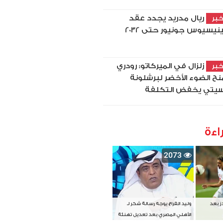
ريال مدريد يجدد عقد
بر
نيسيوس جونيور حتى 2032
زلزال في الميركاتو: رودري
بر
نح الضوء الأخضر لبرشلونة
يتي يخفض التكلفة
اءة
2073
دز بعد
وليد الفراج يوجه رسالة شكر لـ
الأهلي المصري بعد تعديل تهنئة