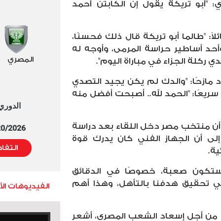
 "أبو تريكة يقول إن الكابتن أحمد
: "طالما أبو تريكة قال ذلك فحسنًا،
وأحد أساطير حراسة المرمى، وأوجه له
المصري
ي ركلة الجزاء في مباراة اليوم".
 مازحًا: "والدك لم يكن يجيد التصدي
سريعًا: "الحمد لله.. أصبحت أفضل منه
الدوري العا
 أن منتخب مصر دخل اللقاء بعد دراسة
5/20/2026 التوقيت 
 إلى أن الجهاز الفني كان يدرك قوة
التفا
ية.
ة ستكون صعبة، خصوصًا في الدقائق
في تحقيق هدفنا بالتأهل، وهذا أهم
الفيديوهات ال
يرًا من أجل إسعاد الشعب المصري، أشعر