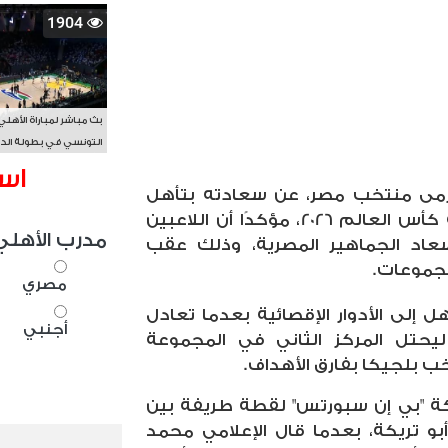
1904
بث مباشر لمباراة الأهلي
التونسي في بطولة الد
الأفريقي BAL
اس
مى منتخب مصر، عن سعادته بتأهل
الفراعنة إلى دور الـ32 من بطولة كأس العالم 2026، مؤكدًا أن اللاعبين
مدرب الأهلي
اد الجماهير المصرية، وذلك عقب
مجموعات.
مصري
لى الأدوار الإقصائية بعدما تعادل
أجنبي
نظيره الإيراني بنتيجة 1-1، ليحتل المركز الثاني في المجموعة
ة "بي إن سبورتس" لقطة طريفة بين
 تريكة، بعدما قال الإعلامي محمد