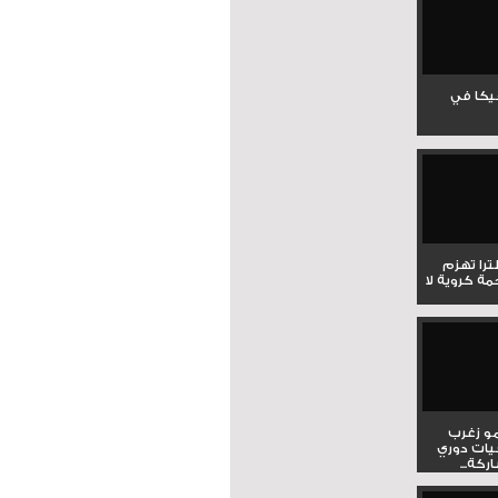
جيكا في
لترا تهزم
ي ملحمة كروية لا
و زغرب
يات دوري
كة...