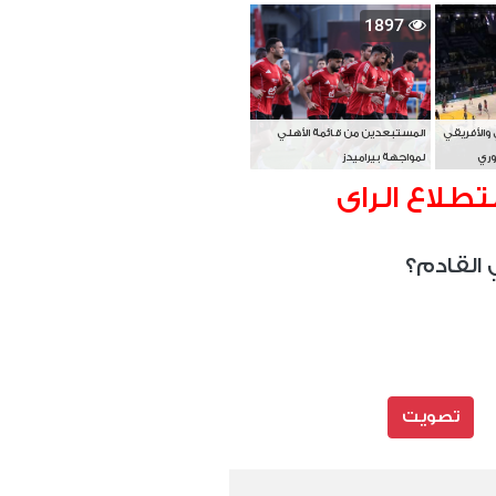
بطل آسيا
1897
 والأفريقي
المستبعدين من قائمة الأهلي
وري
لمواجهة بيراميدز
تطلاع الراى
 القادم؟
تصويت