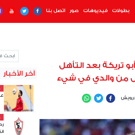
بطولات
فيديوهات
صور
اتصل بنا
و تريكة بعد التأهل
آخر الأخبار
ل من والدي في شيء
خ
عل
رويش
WhatsApp
Twitter
Facebook
خ
رح
ان