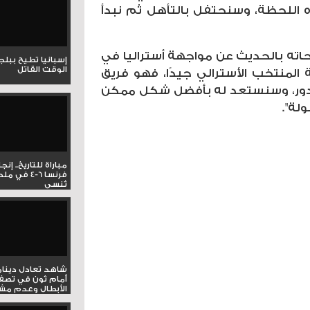
اللحظة، وسنحتفل بالتأهل ثم نبدأ
ته بالحديث عن مواجهة أستراليا في
إسبانيا تطيح ببل
الوقت القاتل
ي دراسة المنتخب الأسترالي جيدًا، فهو فريق
لدور، وسنستعد له بأفضل شكل ممكن
لة".
مباراة للتاريخ.. إنج
فرنسا 6-4 ف
تُنسى
شاهد تعادل دينام
أمام ثون في تصف
الأبطال وعدم مشار