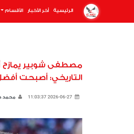
الرئيسية
(current)
أخر الأخبار
الأقسام
مصطفى شوبير يمازح أب
التاريخي: أصبحت أفض
2026-06-27 11:03:37
محمد د