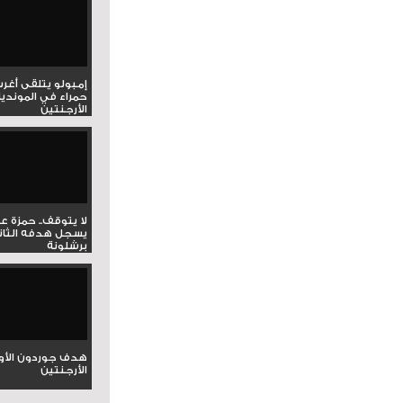
إمبولو يتلقى أغر
حمراء في المونديا
الأرجنتين
لا يتوقف.. حمزة ع
يسجل هدفه الثان
برشلونة
هدف جوردون الأو
الأرجنتين