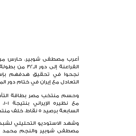
أعرب مصطفى شوبير، حارس مر
نجحوا في تحقيق هدفهم بإسع
التعادل مع إيران في ختام دور ال
وحسم منتخب مصر بطاقة التأهل إ
مع 
السابعة برصيد 5 نقاط، خلف منتخب بلجيكا بفارق الأهداف.
وشهد الاستوديو التحليلي لشبك
مصطفى شوبير والنجم محمد أبو