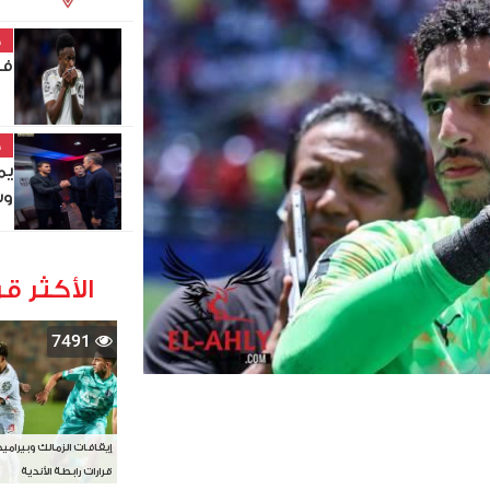
خ
في
خ
يم
وس
الأكثر قر
7491
إيقافات الزمالك وبيرامي
قرارات رابطة الأندية