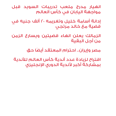
انهيار مدرج ملعب تدريبات السويد قبل
مواجهة اليابان في كأس العالم
إدانة أسامة خليل وتغريمه 20 ألف جنيه في
قضية مع خالد مرتجي
الزمالك يعلن انهاء قضيتين ويسارع الزمن
من أجل البقية
مصر وإيران.. احترام المعتقد أيضًا حق
اقتراح لزيادة عدد أندية كأس العالم للأندية
بمشاركة أكبر لأندية الدوري الإنجليزي