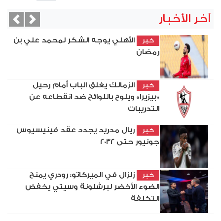
آخر الأخبار
vious
Next
الأهلي يوجه الشكر لمحمد علي بن
خبر
رمضان
الزمالك يغلق الباب أمام رحيل
خبر
«بيزيرا» ويلوح باللوائح ضد انقطاعه عن
التدريبات
ريال مدريد يجدد عقد فينيسيوس
خبر
جونيور حتى 2032
زلزال في الميركاتو: رودري يمنح
خبر
الضوء الأخضر لبرشلونة وسيتي يخفض
التكلفة