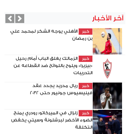
آخر الأخبار
vious
Next
الأهلي يوجه الشكر لمحمد علي
خبر
بن رمضان
الزمالك يغلق الباب أمام رحيل
خبر
«بيزيرا» ويلوح باللوائح ضد انقطاعه عن
التدريبات
ريال مدريد يجدد عقد
خبر
فينيسيوس جونيور حتى 2032
زلزال في الميركاتو: رودري يمنح
خبر
الضوء الأخضر لبرشلونة وسيتي يخفض
التكلفة