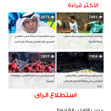
الأكثر قراءة
2073
7491
إيقافات الزمالك وبيراميدز بعد قرارات
وليد الفراج يوجه رسالة شكر لـ الأهلي
رابطة الأندية
المصري بعد تعديل تهنئة بطل آسيا
1897
1904
بث مباشر لمباراة الأهلي والأفريقي
المستبعدين من قائمة الأهلي لمواجهة
التونسي في بطولة الدوري الأفريقي
بيراميدز
BAL
استطلاع الراى
مدرب الأهلي القادم؟