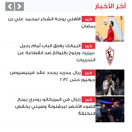
آخر الأخبار
vious
Next
الأهلي يوجه الشكر لمحمد علي بن
خبر
رمضان
الزمالك يغلق الباب أمام رحيل
خبر
«بيزيرا» ويلوح باللوائح ضد انقطاعه عن
التدريبات
ريال مدريد يجدد عقد فينيسيوس
خبر
جونيور حتى 2032
زلزال في الميركاتو: رودري يمنح
خبر
الضوء الأخضر لبرشلونة وسيتي يخفض
التكلفة