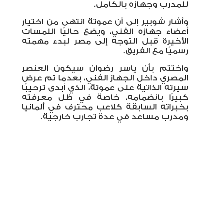
للمدرب وجهازه بالكامل.
وأشار شوبير إلى أن عموتة انتهى من اختيار
أعضاء جهازه الفني، ويضع حاليًا اللمسات
الأخيرة قبل التوجه إلى مصر لبدء مهمته
رسميًا مع الفريق.
واختتم بأن ياسر رضوان سيكون العنصر
المصري داخل الجهاز الفني، بعدما تم عرض
سيرته الذاتية على عموتة، الذي أبدى ترحيبًا
كبيرًا بانضمامه، خاصة في ظل معرفته
بخبراته السابقة كلاعب محترف في ألمانيا
ومدرب مساعد في عدة تجارب خارجية.