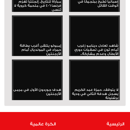
إسبانيا تطيح ببلجيكا في
مباراة للتاريخ.. إنجلترا تهزم
الوقت القاتل
فرنسا 6-4 في ملحمة كروية لا
تُنسى
شاهد تعادل دينامو زغرب
إمبولو يتلقى أغرب بطاقة
أمام ثون في تصفيات دوري
حمراء في المونديال أمام
الأبطال وعدم مشاركة...
الأرجنتين
لا يتوقف.. حمزة عبد الكريم
هدف جوردون الأول في مرمى
يسجل هدفه الثاني في ودية
الأرجنتين
برشلونة
الرئيسية
الكرة عالمية