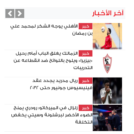
آخر الأخبار
vious
Next
الأهلي يوجه الشكر لمحمد علي
خبر
بن رمضان
الزمالك يغلق الباب أمام رحيل
خبر
«بيزيرا» ويلوح باللوائح ضد انقطاعه عن
التدريبات
ريال مدريد يجدد عقد
خبر
فينيسيوس جونيور حتى 2032
زلزال في الميركاتو: رودري يمنح
خبر
الضوء الأخضر لبرشلونة وسيتي يخفض
التكلفة