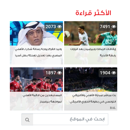
الأكثر قراءة
2073
7491
إيقافات الزمالك وبيراميدز بعد قرارات
وليد الفراج يوجه رسالة شكر لـ الأهلي
رابطة الأندية
المصري بعد تعديل تهنئة بطل آسيا
1897
1904
بث مباشر لمباراة الأهلي والأفريقي
المستبعدين من قائمة الأهلي
التونسي في بطولة الدوري الأفريقي
لمواجهة بيراميدز
BAL