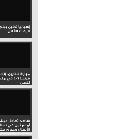
إسبانيا تطيح ببل
الوقت القاتل
مباراة للتاريخ.. إنج
فرنسا 6-4 ف
تُنسى
شاهد تعادل دينام
أمام ثون في تصف
الأبطال وعدم مشار