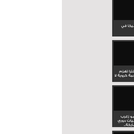
جيكا في
لترا تهزم
ي ملحمة كروية لا
و زغرب
يات دوري
كة...