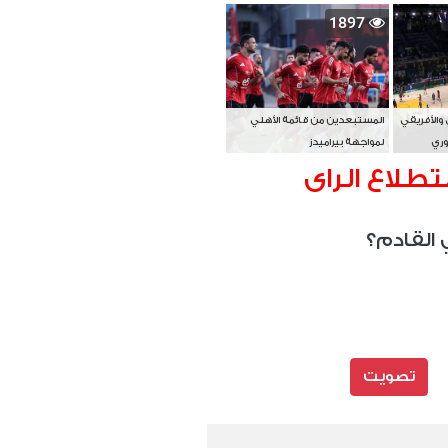
بطل آسيا
1897
 والأفريقي
المستبعدين من قائمة الأهلي
وري
لمواجهة بيراميدز
تطلاع الراى
 القادم؟
تصويت