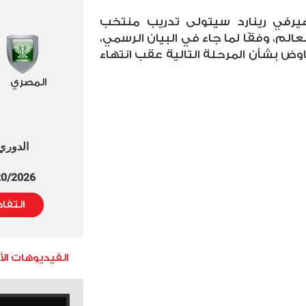
هيرفي رينارد سيتولى تدريب منتخب
، وفقًا لما جاء في البيان الرسمي،
وض بشأن المرحلة التالية عقب انتهاء
المصري
الدوري العا
5/20/2026 التوقيت 
التفا
الفيديوهات ال