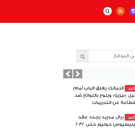
Previous
Next
الزمالك يغلق الباب أمام
بر
يل «بيزيرا» ويلوح باللوائح ضد
قطاعه عن التدريبات
ريال مدريد يجدد عقد
بر
نيسيوس جونيور حتى 2032