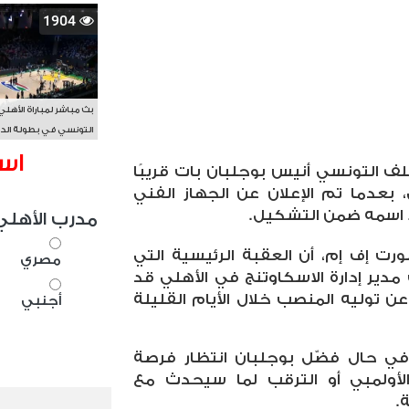
1904
بث مباشر لمباراة الأهلي
التونسي في بطولة الد
الأفريقي BAL
اس
ف التونسي أنيس بوجلبان بات قريبًا
بعدما تم الإعلان عن الجهاز الفني
 اسمه ضمن التشكيل.
مدرب الأهلي
رت إف إم، أن العقبة الرئيسية التي
مصري
دير إدارة الاسكاوتنج في الأهلي قد
ن توليه المنصب خلال الأيام القليلة
أجنبي
في حال فضّل بوجلبان انتظار فرصة
لأولمبي أو الترقب لما سيحدث مع
.