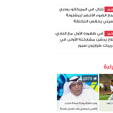
زلزال في الميركاتو: رودري
بر
نح الضوء الأخضر لبرشلونة
يتي يخفض التكلفة
في ظهوره الأول مع النادي:
بر
اح يدشن مشاركته الأولى في
ريبات طرابزون سبور
اءة
2073
دز بعد
وليد الفراج يوجه رسالة شكر لـ
الأهلي المصري بعد تعديل تهنئة