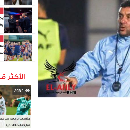
خ
يم
وس
خ
صل
تد
الأكثر قر
7491
إيقافات الزمالك وبيرامي
قرارات رابطة الأندية