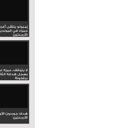
إمبولو يتلقى أغر
حمراء في المونديا
الأرجنتين
لا يتوقف.. حمزة ع
يسجل هدفه الثان
برشلونة
هدف جوردون الأو
الأرجنتين