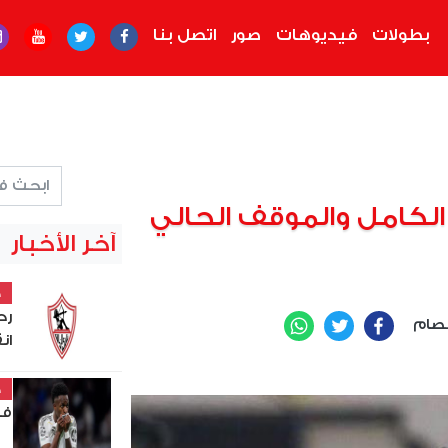
بطولات
فيديوهات
صور
اتصل بنا
الكامل والموقف الحالي
آخر الأخبار
خ
رح
صام
WhatsApp
Twitter
Facebook
ان
خ
في