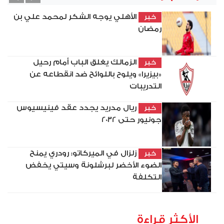
vious
Next
الأهلي يوجه الشكر لمحمد علي بن
خبر
رمضان
الزمالك يغلق الباب أمام رحيل
خبر
«بيزيرا» ويلوح باللوائح ضد انقطاعه عن
التدريبات
ريال مدريد يجدد عقد فينيسيوس
خبر
جونيور حتى 2032
زلزال في الميركاتو: رودري يمنح
خبر
الضوء الأخضر لبرشلونة وسيتي يخفض
التكلفة
الأكثر قراءة