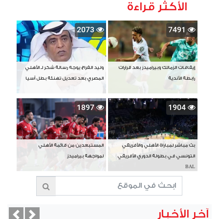
الأكثر قراءة
2073
7491
إيقافات الزمالك وبيراميدز بعد قرارات
وليد الفراج يوجه رسالة شكر لـ الأهلي
رابطة الأندية
المصري بعد تعديل تهنئة بطل آسيا
1897
1904
بث مباشر لمباراة الأهلي والأفريقي
المستبعدين من قائمة الأهلي
التونسي في بطولة الدوري الأفريقي
لمواجهة بيراميدز
BAL
آخر الأخبار