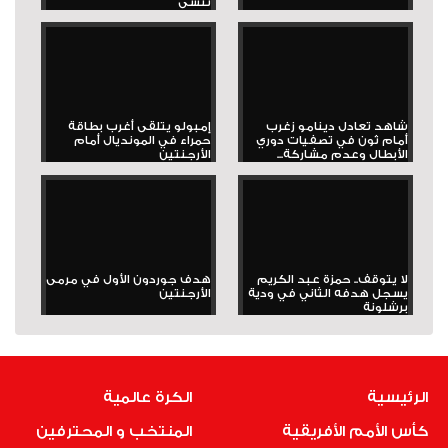
تُنسى
شاهد تعادل دينامو زغرب
إمبولو يتلقى أغرب بطاقة
أمام ثون في تصفيات دوري
حمراء في المونديال أمام
الأبطال وعدم مشاركة...
الأرجنتين
لا يتوقف.. حمزة عبد الكريم
هدف جوردون الأول في مرمى
يسجل هدفه الثاني في ودية
الأرجنتين
برشلونة
الرئيسية
الكرة عالمية
كأس الأمم الأفريقية
المنتخب و المحترفين