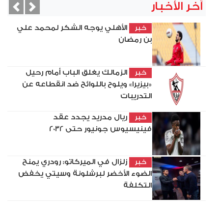
آخر الأخبار
vious
Next
الأهلي يوجه الشكر لمحمد علي
خبر
بن رمضان
الزمالك يغلق الباب أمام رحيل
خبر
«بيزيرا» ويلوح باللوائح ضد انقطاعه عن
التدريبات
ريال مدريد يجدد عقد
خبر
فينيسيوس جونيور حتى 2032
زلزال في الميركاتو: رودري يمنح
خبر
الضوء الأخضر لبرشلونة وسيتي يخفض
التكلفة