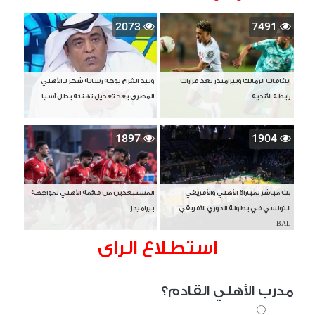
2073
7491
إيقافات الزمالك وبيراميدز بعد قرارات
وليد الفراج يوجه رسالة شكر لـ الأهلي
رابطة الأندية
المصري بعد تعديل تهنئة بطل آسيا
1897
1904
بث مباشر لمباراة الأهلي والأفريقي
المستبعدين من قائمة الأهلي لمواجهة
التونسي في بطولة الدوري الأفريقي
بيراميدز
BAL
استطلاع الراى
مدرب الأهلي القادم؟