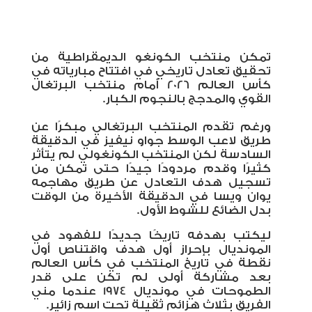
تمكن منتخب الكونغو الديمقراطية من
تحقيق تعادل تاريخي في افتتاح مبارياته في
كأس العالم 2026 أمام منتخب البرتغال
القوي والمدجج بالنجوم الكبار.
ورغم تقدم المنتخب البرتغالي مبكرًا عن
طريق لاعب الوسط جواو نيفيز في الدقيقة
السادسة لكن المنتخب الكونغولي لم يتأثر
كثيرًا وقدم مردودًا جيدًا حتى تمكن من
تسجيل هدف التعادل عن طريق مهاجمه
يوان ويسا في الدقيقة الأخيرة من الوقت
بدل الضائع للشوط الأول.
ليكتب بهدفه تاريخًا جديدًا للفهود في
المونديال بإحراز أول هدف واقتناص أول
نقطة في تاريخ المنتخب في كأس العالم
بعد مشاركة أولى لم تكن على قدر
الطموحات في مونديال 1974 عندما مني
الفريق بثلاث هزائم ثقيلة تحت اسم زائير.