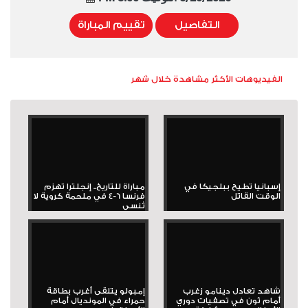
التفاصيل
تقييم المباراة
الفيديوهات الأكثر مشاهدة خلال شهر
إسبانيا تطيح ببلجيكا في
مباراة للتاريخ.. إنجلترا تهزم
الوقت القاتل
فرنسا 6-4 في ملحمة كروية لا
تُنسى
شاهد تعادل دينامو زغرب
إمبولو يتلقى أغرب بطاقة
أمام ثون في تصفيات دوري
حمراء في المونديال أمام