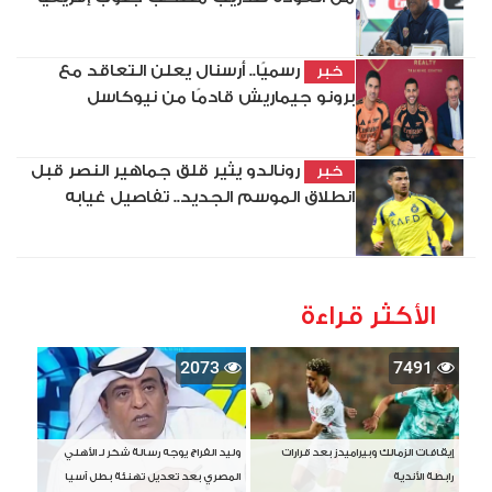
رسميًا.. أرسنال يعلن التعاقد مع
خبر
برونو جيماريش قادمًا من نيوكاسل
رونالدو يثير قلق جماهير النصر قبل
خبر
انطلاق الموسم الجديد.. تفاصيل غيابه
الأكثر قراءة
2073
7491
إيقافات الزمالك وبيراميدز بعد قرارات
وليد الفراج يوجه رسالة شكر لـ الأهلي
رابطة الأندية
المصري بعد تعديل تهنئة بطل آسيا