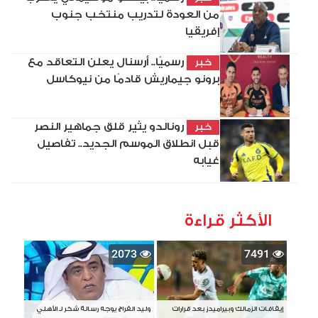
من العودة لتدريب منتخب جنوب
إفريقيا
رسميًا.. أرسنال يعلن التعاقد مع
خبر
برونو جيماريش قادمًا من نيوكاسل
رونالدو يثير قلق جماهير النصر
خبر
قبل انطلاق الموسم الجديد.. تفاصيل
غيابه
الأكثر قراءة
2073
7491
إيقافات الزمالك وبيراميدز بعد قرارات
وليد الفراج يوجه رسالة شكر لـ الأهلي