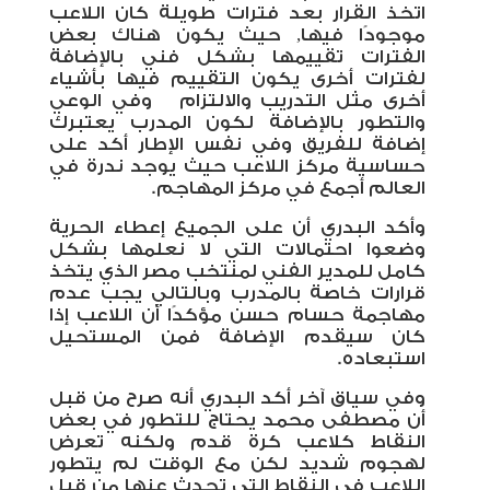
اتخذ القرار بعد فترات طويلة كان اللاعب
موجودًا فيها, حيث يكون هناك بعض
الفترات تقييمها بشكل فني بالإضافة
لفترات أخرى يكون التقييم فيها بأشياء
أخرى مثل التدريب والالتزام
وفي الوعي
والتطور بالإضافة لكون المدرب يعتبرك
إضافة للفريق وفي نفس الإطار أكد على
حساسية مركز اللاعب حيث يوجد ندرة في
العالم أجمع في مركز المهاجم.
وأكد البدري أن على الجميع إعطاء الحرية
وضعوا احتمالات التي لا نعلمها بشكل
كامل للمدير الفني لمنتخب مصر الذي يتخذ
قرارات خاصة بالمدرب وبالتالي يجب عدم
مهاجمة حسام حسن مؤكدًا أن اللاعب إذا
كان سيقدم الإضافة فمن المستحيل
استبعاده.
وفي سياق آخر أكد البدري أنه صرح من قبل
أن مصطفى محمد يحتاج للتطور في بعض
النقاط كلاعب كرة قدم ولكنه تعرض
لهجوم شديد لكن مع الوقت لم يتطور
اللاعب في النقاط التي تحدث عنها من قبل