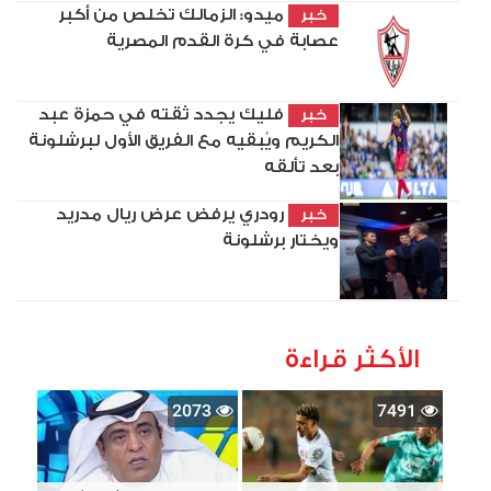
ميدو: الزمالك تخلص من أكبر
خبر
عصابة في كرة القدم المصرية
فليك يجدد ثقته في حمزة عبد
خبر
الكريم ويُبقيه مع الفريق الأول لبرشلونة
بعد تألقه
رودري يرفض عرض ريال مدريد
خبر
ويختار برشلونة
الأكثر قراءة
2073
7491