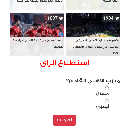
رابطة الأندية
المصري بعد تعديل تهنئة بطل آسيا
1897
1904
بث مباشر لمباراة الأهلي والأفريقي
المستبعدين من قائمة الأهلي لمواجهة
التونسي في بطولة الدوري الأفريقي
بيراميدز
BAL
استطلاع الراى
مدرب الأهلي القادم؟
مصري
أجنبي
تصويت