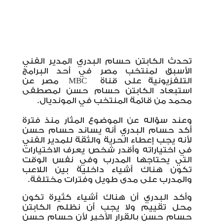
تحدث الكابتن حسام البدري المدير الفني
الأسبق لمنتخب مصر في أحد البرامج
التلفزيونية على قناة
MBC
مصر عن
استبعاد الكابتن حسام حسن لمصطفى
محمد من قائمة المنتخب في المونديال.
وعند سؤاله عن الموضوع المثار منذ فترة
أكد حسام البدري أنه يساند حسام حسن
لأنه يجب إعطاء الحرية والثقة للمدير الفني
في اختياراته وأقدر شخص يعرف الاختيارات
التي يحتاجها المدرب وفي نفس الوقت
تكون هناك أشياء داخلية بين اللاعب
والمدرب على مدى طويل وفترات مختلفة.
وأكد البدري أن هناك أشياء كثيرة تكون
محل تقييم ولا يجب أن نظلم الكابتن
حسام حسن بالقرار الأخير لأن حسام حسن