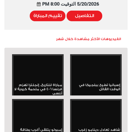
5/20/2026 التوقيت 8:00 PM
التفاصيل
تقييم المباراة
الفيديوهات الأكثر مشاهدة خلال شهر
إسبانيا تطيح ببلجيكا في
مباراة للتاريخ.. إنجلترا تهزم
الوقت القاتل
فرنسا 6-4 في ملحمة كروية لا
تُنسى
شاهد تعادل دينامو زغرب
إمبولو يتلقى أغرب بطاقة