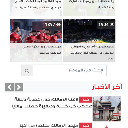
إيقافات الزمالك وبيراميدز بعد قرارات
وليد الفراج يوجه رسالة شكر لـ الأهلي
رابطة الأندية
المصري بعد تعديل تهنئة بطل آسيا
1897
1904
بث مباشر لمباراة الأهلي والأفريقي
المستبعدين من قائمة الأهلي
التونسي في بطولة الدوري الأفريقي
لمواجهة بيراميدز
BAL
آخر الأخبار
vious
Next
لاعب الزمالك: دول عصابة ولسة
خبر
هحكي كل كبيرة وصغيرة حصلت معايا
ميدو: الزمالك تخلص من أكبر
خبر