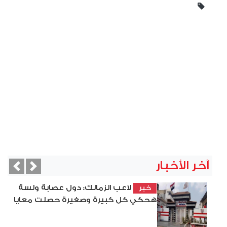
آخر الأخبار
vious
Next
لاعب الزمالك: دول عصابة ولسة
خبر
هحكي كل كبيرة وصغيرة حصلت معايا