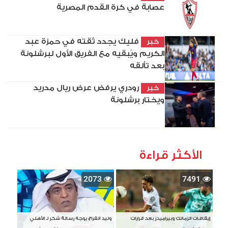
عصابة في كرة القدم المصرية
فليك يجدد ثقته في حمزة عبد
خبر
الكريم ويُبقيه مع الفريق الأول لبرشلونة
بعد تألقه
رودري يرفض عرض ريال مدريد
خبر
ويختار برشلونة
الأكثر قراءة
2073
7491
إيقافات الزمالك وبيراميدز بعد قرارات
وليد الفراج يوجه رسالة شكر لـ الأهلي