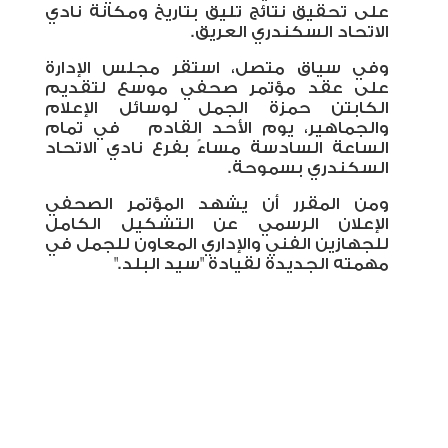
على تحقيق نتائج تليق بتاريخ ومكانة نادي
الاتحاد السكندري العريق
.
وفي سياق متصل، استقر مجلس الإدارة
على عقد مؤتمر صحفي موسع لتقديم
الكابتن حمزة الجمل لوسائل الإعلام
والجماهير، يوم الأحد القادم
في تمام
الساعة السادسة مساءً بفرع نادي الاتحاد
السكندري بسموحة
.
ومن المقرر أن يشهد المؤتمر الصحفي
الإعلان الرسمي عن التشكيل الكامل
للجهازين الفني والإداري المعاون للجمل في
مهمته الجديدة لقيادة "سيد البلد
".