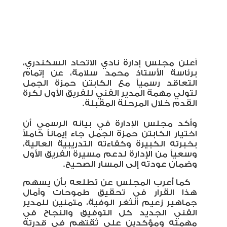
أعلن مجلس إدارة نادي الاتحاد السكندري،
برئاسة الأستاذ محمد سلامة، عن إتمام
التعاقد رسمياً مع الكابتن حمزة الجمل
لتولي مهمة المدير الفني للفريق الأول لكرة
القدم خلال المرحلة المقبلة
.
وأكد مجلس الإدارة في بيانه الرسمي أن
اختيار الكابتن حمزة الجمل جاء إيماناً كاملاً
بخبرته الكبيرة وكفاءته التدريبية العالية،
وسعياً من الإدارة لدعم مسيرة الفريق الأول
وضمان عودته إلى المسار الصحيح.
كما أعرب المجلس عن تطلعه بأن يسهم
هذا القرار في تحقيق طموحات وآمال
جماهير زعيم الثغر الوفية، متمنين للمدير
الفني الجديد كل التوفيق والنجاح في
مهمته ومؤكدين على ثقتهم في قدرته