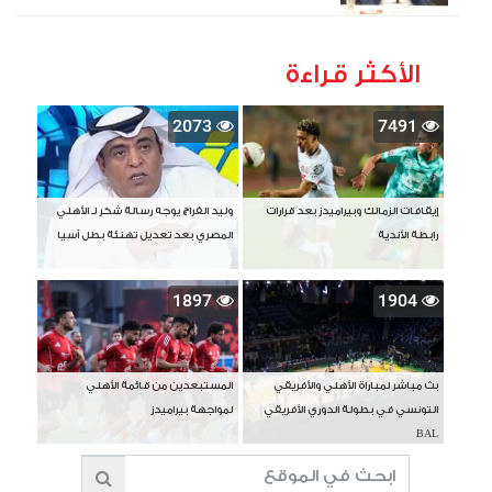
الأكثر قراءة
2073
7491
إيقافات الزمالك وبيراميدز بعد قرارات
وليد الفراج يوجه رسالة شكر لـ الأهلي
رابطة الأندية
المصري بعد تعديل تهنئة بطل آسيا
1897
1904
بث مباشر لمباراة الأهلي والأفريقي
المستبعدين من قائمة الأهلي
التونسي في بطولة الدوري الأفريقي
لمواجهة بيراميدز
BAL