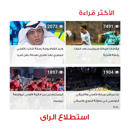
الأكثر قراءة
2073
7491
إيقافات الزمالك وبيراميدز بعد قرارات
وليد الفراج يوجه رسالة شكر لـ الأهلي
رابطة الأندية
المصري بعد تعديل تهنئة بطل آسيا
1897
1904
بث مباشر لمباراة الأهلي والأفريقي
المستبعدين من قائمة الأهلي لمواجهة
التونسي في بطولة الدوري الأفريقي
بيراميدز
BAL
استطلاع الراى