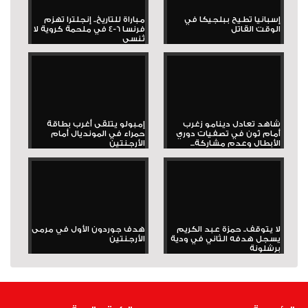
إسبانيا تطيح ببلجيكا في
مباراة للتاريخ.. إنجلترا تهزم
الوقت القاتل
فرنسا 6-4 في ملحمة كروية لا
تُنسى
شاهد تعادل دينامو زغرب
إمبولو يتلقى أغرب بطاقة
أمام ثون في تصفيات دوري
حمراء في المونديال أمام
الأبطال وعدم مشاركة...
الأرجنتين
لا يتوقف.. حمزة عبد الكريم
هدف جوردون الأول في مرمى
يسجل هدفه الثاني في ودية
الأرجنتين
برشلونة