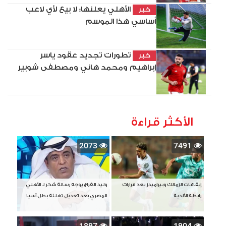
الأهلي يعلنها: لا بيع لأي لاعب
خبر
أساسي هذا الموسم
تطورات تجديد عقود ياسر
خبر
إبراهيم ومحمد هاني ومصطفى شوبير
الأكثر قراءة
2073
7491
إيقافات الزمالك وبيراميدز بعد قرارات
وليد الفراج يوجه رسالة شكر لـ الأهلي
رابطة الأندية
المصري بعد تعديل تهنئة بطل آسيا
1897
1904