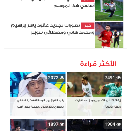
أساسي هذا الموسم
تطورات تجديد عقود ياسر إبراهيم
خبر
ومحمد هاني ومصطفى شوبير
الأكثر قراءة
2073
7491
إيقافات الزمالك وبيراميدز بعد قرارات
وليد الفراج يوجه رسالة شكر لـ الأهلي
رابطة الأندية
المصري بعد تعديل تهنئة بطل آسيا
1897
1904