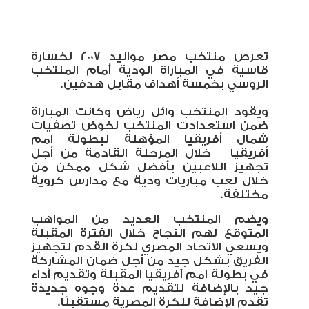
تعرص منتخب مصر مواليد 2007 لخسارة
قاسية في المباراة الودية أمام المنتخب
الروسي بخمسة أهداف مقابل هدفين.
ويقود المنتخب وائل رياض وكانت المباراة
ضمن استعدادت المنتخب لخوض تصفيات
شمال أفريقيا المؤهلة لبطولة امم
أفريقيا
خلال المرحلة القادمة من أجل
تجهيز اللاعبين بأفضل شكل ممكن من
خلال لعب مباريات ودية مع مدارس كروية
مختلفة.
ويضم المنتخب العديد من المواهب
المتوقع لهم النجاح خلال الفترة المقبلة
ويسعي الاتحاد المصري لكرة القدم لتجهيز
الفريق بشكل جيد من أجل ضمان المشاركة
في بطولة امم أفريقيا المقبلة وتقديم آداء
جيد بالإضافة لتقديم عدة وجوه جديدة
تقدم الإضافة للكرة المصرية مستقبلًا.