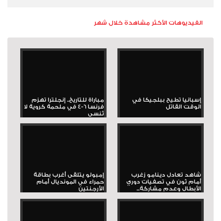
الفيديوهات الأكثر مشاهدة خلال شهر
إسبانيا تطيح ببلجيكا في
مباراة للتاريخ.. إنجلترا تهزم
الوقت القاتل
فرنسا 6-4 في ملحمة كروية لا
تُنسى
شاهد تعادل دينامو زغرب
إمبولو يتلقى أغرب بطاقة
أمام ثون في تصفيات دوري
حمراء في المونديال أمام
الأبطال وعدم مشاركة...
الأرجنتين