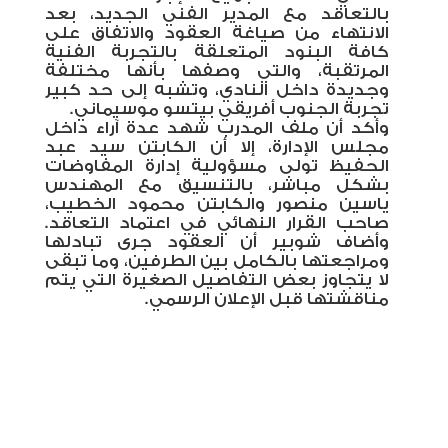
بالتعاقد مع المدير الفني الجديد، بعد
الانتهاء من صياغة العقود والاتفاق على
كافة البنود المتعلقة بالتجربة الفنية
المرتقبة، والتي وصفها بأنها مختلفة
وجديدة داخل النادي، وتشبه إلى حد كبير
تجربة الجنوب أفريقي بيتسو موسيماني
.
وأكد أن ملف المدرب شهد عدة آراء داخل
مجلس الإدارة، إلا أن الكابتن سيد عبد
الحفيظ تولى مسؤولية إدارة المفاوضات
بشكل مباشر، بالتنسيق مع المهندس
ياسين منصور والكابتن محمود الخطيب،
صاحب القرار النهائي في اعتماد التعاقد.
وأضاف شوبير أن العقود جرى تبادلها
ومراجعتها بالكامل بين الطرفين، وما تبقى
لا يتجاوز بعض التفاصيل الصغيرة التي يتم
مناقشتها قبل الإعلان الرسمي
.