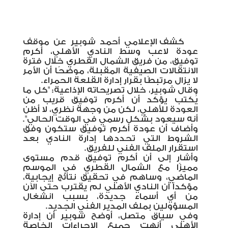
كشف الإعلامي أحمد شوبير عن موقف
عودة لاعب وسط النادي الأهلي، أكرم
توفيق، من فريق الشمال القطري خلال فترة
الانتقالات الصيفية المقبلة، موضحًا أن الأمر
لا يزال مرتبطًا بقرار إدارة القلعة الحمراء
.
وقال شوبير، خلال تصريحاته الإذاعية: "كل ما
يُكتب يؤكد أن أكرم توفيق قريب من
العودة للأهلي، لكن من وجهة نظري، لا أظن
أنه سيعود بشكل رسمي في الوقت الحالي".
وأضاف أن عودة أكرم توفيق ستكون وفق
الشروط التي تحددها إدارة النادي بعد
استقرار الملف الفني للفريق
.
وأشار إلى أن أكرم توفيق قدم مستوى
مميزًا مع الشمال القطري في الموسم
الماضي، وساهم في تحقيق نتائج إيجابية،
مؤكداً أن النادي الأهلي لم يقترب حتى الآن
من أي أسماء جديدة، بسبب انشغال
المسؤولين بملف المدير الفني الجديد
.
وفي سياق متصل، أوضح شوبير أن إدارة
الأهلي أنهت جميع الإجراءات الخاصة