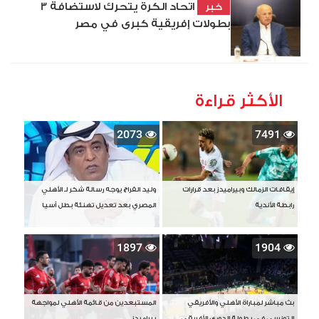
اتحاد الكرة يتحرك لاستضافة 3
خبر
بطولات إفريقية كبرى في مصر
الأكثر قراءة
2073
7491
إيقافات الزمالك وبيراميدز بعد قرارات
وليد الفراج يوجه رسالة شكر لـ الأهلي
رابطة الأندية
المصري بعد تعديل تهنئة بطل آسيا
1897
1904
بث مباشر لمباراة الأهلي والأفريقي
المستبعدين من قائمة الأهلي لمواجهة
التونسي في بطولة الدوري الأفريقي
بيراميدز