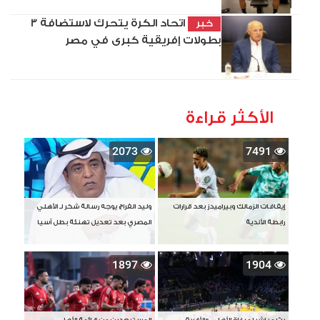
اتحاد الكرة يتحرك لاستضافة 3
خبر
بطولات إفريقية كبرى في مصر
الأكثر قراءة
2073
7491
إيقافات الزمالك وبيراميدز بعد قرارات
وليد الفراج يوجه رسالة شكر لـ الأهلي
رابطة الأندية
المصري بعد تعديل تهنئة بطل آسيا
1897
1904