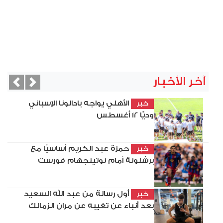
آخر الأخبار
vious
Next
الأهلي يواجه بادالونا الإسباني
خبر
وديًّا 12 أغسطس
حمزة عبد الكريم أساسيًا مع
خبر
برشلونة أمام نوتينجهام فورست
أول رسالة من عبد الله السعيد
خبر
بعد أنباء عن تغيبه عن مران الزمالك