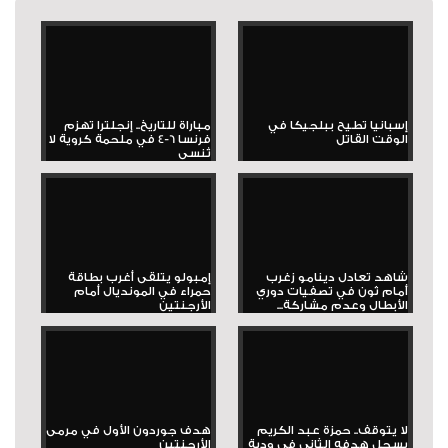
إسبانيا تطيح ببلجيكا في
مباراة للتاريخ.. إنجلترا تهزم
الوقت القاتل
فرنسا 6-4 في ملحمة كروية لا
تُنسى
شاهد تعادل دينامو زغرب
إمبولو يتلقى أغرب بطاقة
أمام ثون في تصفيات دوري
حمراء في المونديال أمام
الأبطال وعدم مشاركة...
الأرجنتين
لا يتوقف.. حمزة عبد الكريم
هدف جوردون الأول في مرمى
يسجل هدفه الثاني في ودية
الأرجنتين