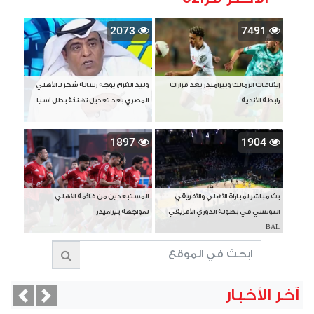
2073
7491
إيقافات الزمالك وبيراميدز بعد قرارات
وليد الفراج يوجه رسالة شكر لـ الأهلي
رابطة الأندية
المصري بعد تعديل تهنئة بطل آسيا
1897
1904
بث مباشر لمباراة الأهلي والأفريقي
المستبعدين من قائمة الأهلي
التونسي في بطولة الدوري الأفريقي
لمواجهة بيراميدز
BAL
آخر الأخبار
vious
Next