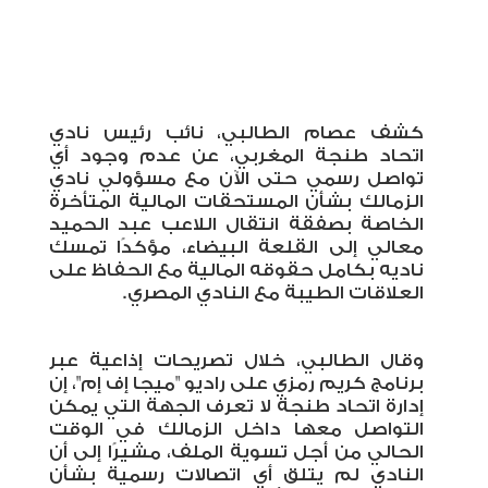
كشف عصام الطالبي، نائب رئيس نادي
اتحاد طنجة المغربي، عن عدم وجود أي
تواصل رسمي حتى الآن مع مسؤولي نادي
الزمالك بشأن المستحقات المالية المتأخرة
الخاصة بصفقة انتقال اللاعب عبد الحميد
معالي إلى القلعة البيضاء، مؤكدًا تمسك
ناديه بكامل حقوقه المالية مع الحفاظ على
العلاقات الطيبة مع النادي المصري
.
وقال الطالبي، خلال تصريحات إذاعية عبر
برنامج كريم
رمزي
على راديو "ميجا إف إم"، إن
إدارة اتحاد طنجة لا تعرف الجهة التي يمكن
التواصل معها داخل الزمالك في الوقت
الحالي من أجل تسوية الملف، مشيرًا إلى أن
النادي لم يتلق أي اتصالات رسمية بشأن