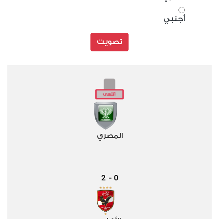
أجنبي
تصويت
المصري
2
0
-