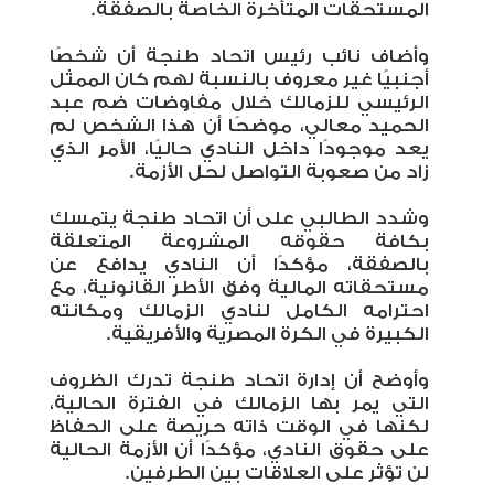
المستحقات المتأخرة الخاصة بالصفقة
.
وأضاف نائب رئيس اتحاد طنجة أن شخصًا
أجنبيًا غير معروف بالنسبة لهم كان الممثل
الرئيسي للزمالك خلال مفاوضات ضم عبد
الحميد معالي، موضحًا أن هذا الشخص لم
يعد موجودًا داخل النادي حاليًا، الأمر الذي
زاد من صعوبة التواصل لحل الأزمة
.
وشدد الطالبي على أن اتحاد طنجة يتمسك
بكافة حقوقه المشروعة المتعلقة
بالصفقة، مؤكدًا أن النادي يدافع عن
مستحقاته المالية وفق الأطر القانونية، مع
احترامه الكامل لنادي الزمالك ومكانته
الكبيرة في الكرة المصرية والأفريقية
.
وأوضح أن إدارة اتحاد طنجة تدرك الظروف
التي يمر بها الزمالك في الفترة الحالية،
لكنها في الوقت ذاته حريصة على الحفاظ
على حقوق النادي، مؤكدًا أن الأزمة الحالية
لن تؤثر على العلاقات بين الطرفين
.