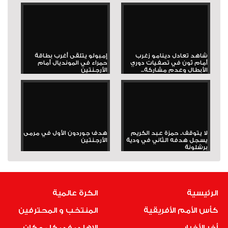
شاهد تعادل دينامو زغرب
إمبولو يتلقى أغرب بطاقة
أمام ثون في تصفيات دوري
حمراء في المونديال أمام
الأبطال وعدم مشاركة...
الأرجنتين
لا يتوقف.. حمزة عبد الكريم
هدف جوردون الأول في مرمى
يسجل هدفه الثاني في ودية
الأرجنتين
برشلونة
الرئيسية
الكرة عالمية
كأس الأمم الأفريقية
المنتخب و المحترفين
أخر الأخبار
الاهلى فى كل مكان