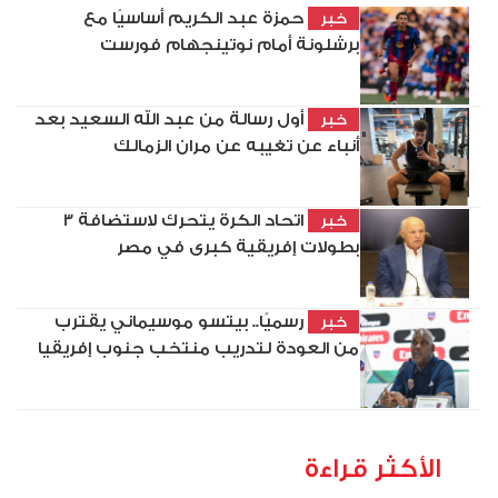
حمزة عبد الكريم أساسيًا مع
خبر
برشلونة أمام نوتينجهام فورست
أول رسالة من عبد الله السعيد بعد
خبر
أنباء عن تغيبه عن مران الزمالك
اتحاد الكرة يتحرك لاستضافة 3
خبر
بطولات إفريقية كبرى في مصر
رسميًا.. بيتسو موسيماني يقترب
خبر
من العودة لتدريب منتخب جنوب إفريقيا
الأكثر قراءة