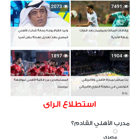
2073
7491
إيقافات الزمالك وبيراميدز بعد قرارات
وليد الفراج يوجه رسالة شكر لـ الأهلي
رابطة الأندية
المصري بعد تعديل تهنئة بطل آسيا
1897
1904
بث مباشر لمباراة الأهلي والأفريقي
المستبعدين من قائمة الأهلي لمواجهة
التونسي في بطولة الدوري الأفريقي
بيراميدز
BAL
استطلاع الراى
مدرب الأهلي القادم؟
مصري