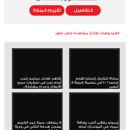
التفاصيل
تقييم المباراة
الفيديوهات الأكثر مشاهدة خلال شهر
مباراة للتاريخ.. إنجلترا تهزم
شاهد تعادل دينامو زغرب
فرنسا 6-4 في ملحمة كروية لا
أمام ثون في تصفيات دوري
تُنسى
الأبطال وعدم مشاركة...
إمبولو يتلقى أغرب بطاقة
لا يتوقف.. حمزة عبد الكريم
حمراء في المونديال أمام
يسجل هدفه الثاني في ودية