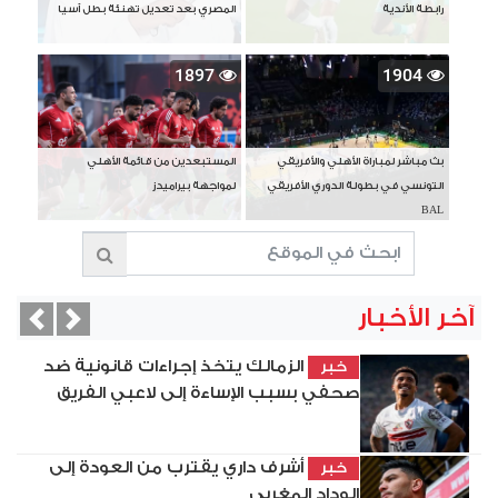
رابطة الأندية
المصري بعد تعديل تهنئة بطل آسيا
1897
1904
بث مباشر لمباراة الأهلي والأفريقي
المستبعدين من قائمة الأهلي
التونسي في بطولة الدوري الأفريقي
لمواجهة بيراميدز
BAL
آخر الأخبار
vious
Next
الزمالك يتخذ إجراءات قانونية ضد
خبر
صحفي بسبب الإساءة إلى لاعبي الفريق
أشرف داري يقترب من العودة إلى
خبر
الوداد المغربي