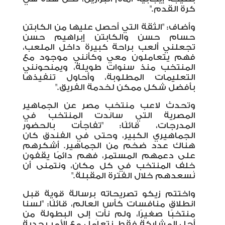
كرة القدم
".
وأضاف: "الثقة التي أحصل عليها من الكابتن
حسام حسن والكابتن إبراهيم حسن
تجعلني ألعب براحة كبيرة داخل الملعب،
فهم يتعاملون معي وكأنني موجود مع
المنتخب منذ سنوات طويلة، ويمنحونني
التعليمات المطلوبة، وأحاول تنفيذها
بأفضل شكل ممكن لخدمة الفريق
".
وتحدث لاعب منتخب مصر عن الجماهير
المصرية التي ساندت المنتخب في
المدرجات، قائلًا: "تفاجأت بالحضور
الجماهيري الكبير، وحتى في الفندق كان
هناك عدد ضخم من الجماهير. أشكرهم
على دعمهم المستمر، فهم دائمًا يقفون
خلف المنتخب في كل مكان، ونتمنى أن
نُسعدهم خلال الفترة المقبلة
".
واختتم زيكو تصريحاته برسالة قوية قبل
انطلاق منافسات كأس العالم، قائلًا: "لسنا
منتخبًا صغيرًا، ولم نأتِ إلى البطولة من
أجل المشاركة فقط. نتعامل مع الأمر بجدية