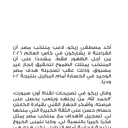
أكد مصطفى زيكو، لاعب منتخب مصر، أن
الفراعنة لا يشاركون في كأس العالم 2026
من أجل الظهور فقط، مشددًا على أن
المنتخب يمتلك الطموح لتحقيق إنجاز غير
مسبوق، وذلك عقب تسجيله هدف مصر
الوحيد في الخسارة أمام البرازيل بنتيجة 2-1
وديًا
.
وقال زيكو في تصريحات لقناة أون سبورت:
"الحمد لله، من يجتهد ويتعب يحصل على
فرصته، وأشكر الجهاز الفني بقيادة الكابتن
حسام حسن على الثقة الكبيرة التي منحها
لي. تسجيل الأهداف مع منتخب مصر يمثل
فخرًا كبيرًا بالنسبة لي، وكنا نتمنى الخروج
بنتيجة إيجابية أمام البرازيل، لكن هذه هي