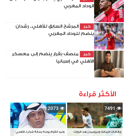
الوداد المغربي
المرشح السابق للأهلي.. رشدان
خبر
ينضم للوداد المغربي
منصف بقرار ينضم إلى معسكر
خبر
الأهلي في إسبانيا
الأكثر قراءة
2073
7491
إيقافات الزمالك وبيراميدز بعد قرارات
وليد الفراج يوجه رسالة شكر لـ الأهلي