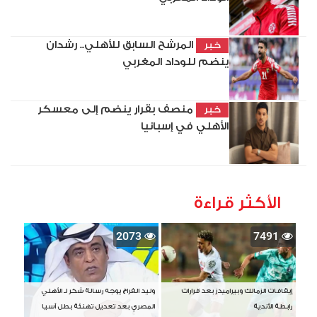
المرشح السابق للأهلي.. رشدان
خبر
ينضم للوداد المغربي
منصف بقرار ينضم إلى معسكر
خبر
الأهلي في إسبانيا
الأكثر قراءة
2073
7491
إيقافات الزمالك وبيراميدز بعد قرارات
وليد الفراج يوجه رسالة شكر لـ الأهلي
رابطة الأندية
المصري بعد تعديل تهنئة بطل آسيا