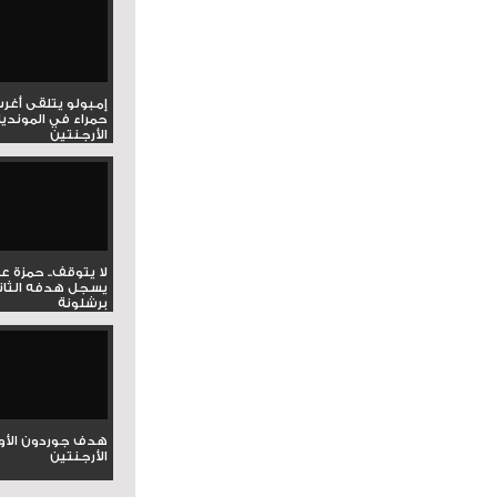
إمبولو يتلقى أغر
حمراء في المونديا
الأرجنتين
لا يتوقف.. حمزة ع
يسجل هدفه الثان
برشلونة
هدف جوردون الأو
الأرجنتين