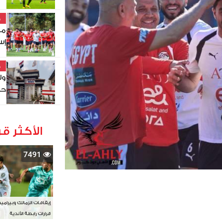
خ
مو
إس
خ
ول
حص
الأكثر قر
7491
إيقافات الزمالك وبيرامي
قرارات رابطة الأندية