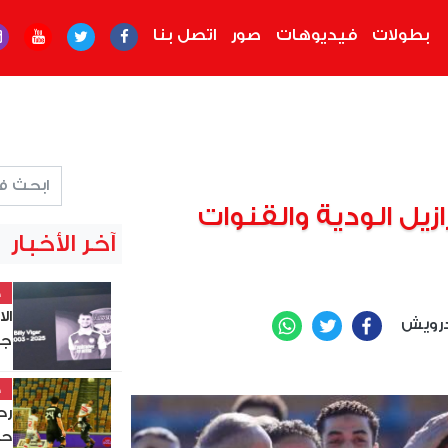
بطولات
فيديوهات
صور
اتصل بنا
زيل الودية والقنوات
آخر الأخبار
خ
ال
رويش
WhatsApp
Twitter
Facebook
جد
خ
حس