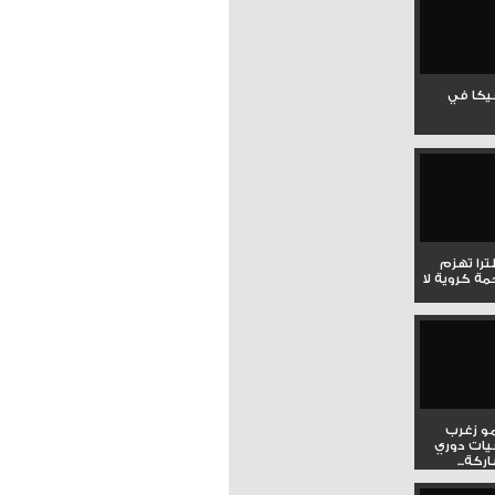
جيكا في
لترا تهزم
ي ملحمة كروية لا
و زغرب
يات دوري
كة...