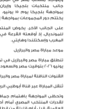
جانب منتخبات بلجيكا وإيران
يختتم دور المجموعات بمواجهة إيران يوم 27 من
على الجانب الآخر، يخوض المنتخ
للمونديال، إذ أوقعته القرعة في
المغرب وإسكتلندا وهايتي.
موعد مباراة مصر والبرازيل
يونيو 2026 بتوقيت مصر والسعودية.
القنوات الناقلة لمباراة مصر والبرا
تُنقل المباراة عبر قناة أبوظبي الرياضية 1، بالإضافة إلى قناة
وتحظى المواجهة باهتمام جماهيري
لقدرات المنتخب المصري أمام أحد
العالمية، قبل أيام قليلة من انطلا