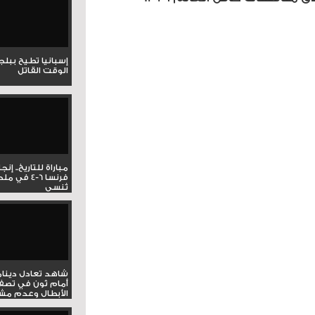
إسبانيا تطيح ببل
الوقت القاتل
مباراة للتاريخ.. إنج
فرنسا 6-4 ف
تُنسى
شاهد تعادل دينام
أمام ثون في تصف
الأبطال وعدم مشار