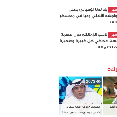
بادالونا الإسباني يعلن
بر
اجهة الأهلي وديًا في معسكر
بانيا
لاعب الزمالك: دول عصابة
بر
سة هحكي كل كبيرة وصغيرة
لت معايا
اءة
2073
دز بعد
وليد الفراج يوجه رسالة شكر لـ
الأهلي المصري بعد تعديل تهنئة