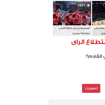
بطل آسيا
1897
 والأفريقي
المستبعدين من قائمة الأهلي
وري
لمواجهة بيراميدز
تطلاع الراى
 القادم؟
تصويت