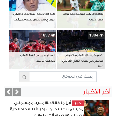
إيقافات الزمالك وبيراميدز بعد قرارات
وليد الفراج يوجه رسالة شكر لـ الأهلي
رابطة الأندية
المصري بعد تعديل تهنئة بطل آسيا
1897
1904
بث مباشر لمباراة الأهلي والأفريقي
المستبعدين من قائمة الأهلي
التونسي في بطولة الدوري الأفريقي
لمواجهة بيراميدز
BAL
آخر الأخبار
vious
Next
أبرز ما فاتك بالأمس.. موسيماني
خبر
مدربا لمنتخب جنوب إفريقيا.. اتحاد الكرة
يتحرك لاستضافة 3 بطولات...