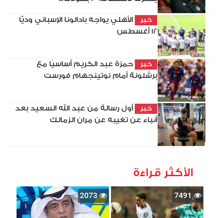
الأهلي يواجه بادالونا الإسباني وديًّا
خبر
12 أغسطس
حمزة عبد الكريم أساسيًا مع
خبر
برشلونة أمام نوتينجهام فورست
أول رسالة من عبد الله السعيد بعد
خبر
أنباء عن تغيبه عن مران الزمالك
الأكثر قراءة
2073
7491