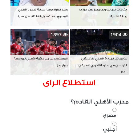
إيقافات الزمالك وبيراميدز بعد قرارات
وليد الفراج يوجه رسالة شكر لـ الأهلي
رابطة الأندية
المصري بعد تعديل تهنئة بطل آسيا
1897
1904
بث مباشر لمباراة الأهلي والأفريقي
المستبعدين من قائمة الأهلي لمواجهة
التونسي في بطولة الدوري الأفريقي
بيراميدز
BAL
استطلاع الراى
مدرب الأهلي القادم؟
مصري
أجنبي