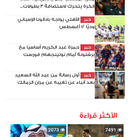
الكرة يتحرك لاستضافة 3 بطولات...
الأهلي يواجه بادالونا الإسباني
خبر
وديًّا 12 أغسطس
حمزة عبد الكريم أساسيًا مع
خبر
برشلونة أمام نوتينجهام فورست
أول رسالة من عبد الله السعيد
خبر
بعد أنباء عن تغيبه عن مران الزمالك
الأكثر قراءة
2073
7491