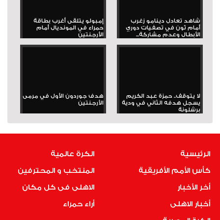
شاهد تعادل دينامو زغرب
إمبولو يتلقى أغرب بطاقة
أمام ثون في تصفيات دوري
حمراء في المونديال أمام
الأبطال وعدم مشاركة...
الأرجنتين
لا يتوقف.. حمزة عبد الكريم
هدف جوردون الأول في مرمى
يسجل هدفه الثاني في ودية
الأرجنتين
برشلونة
الرئيسية
الكرة عالمية
كأس الأمم الأفريقية
المنتخب و المحترفين
أخر الأخبار
الاهلى فى كل مكان
أخبار الاهلى
أراء حمراء