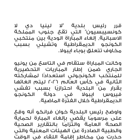
قرر رئيس بلدية
"
لا لينيا دي لا
كونسيبسيون
"
التي تقع جنوب المملكة
الاسبانية, إلغاء المباراة الودية بين منتخبي
الكونجو الديمقراطية وتشيلي بسبب
مخاوف تتعلق بوباء ايبولا.
وكانت المباراة ستقام في التاسع من يونيو
الجاري ضمن إطار المباريات التحضيرية
للمنتخب الكونجولي استعدادًا لمشاركته
الثانية في كأس العالم 2026 ليتم الغائها
بقرار من البلدية احترازيًا بسبب تفشي
فيروس ايبولا في دولة الكونجو
الديمقراطية خلال الفترة الماضية.
واوضح رئيس البلدية خوان فرانكو أنه وقع
على مرسومًا يقضي بإلغاء المبارة لحماية
الصحة العامة والتزامًا بالتقارير الصحية
والطبية الصادرة عن الهيئات المعنية والتي
حذرت من مخاطر إقامة اللقاء في الوقت