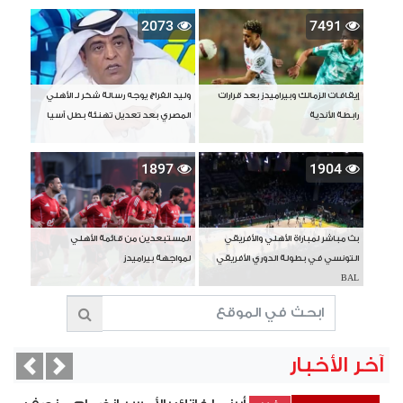
2073
7491
إيقافات الزمالك وبيراميدز بعد قرارات
وليد الفراج يوجه رسالة شكر لـ الأهلي
رابطة الأندية
المصري بعد تعديل تهنئة بطل آسيا
1897
1904
بث مباشر لمباراة الأهلي والأفريقي
المستبعدين من قائمة الأهلي
التونسي في بطولة الدوري الأفريقي
لمواجهة بيراميدز
BAL
آخر الأخبار
vious
Next