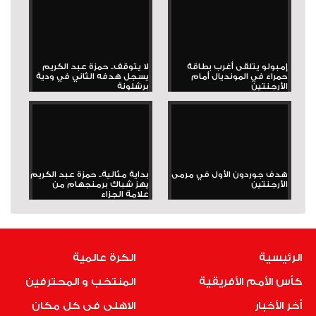
إمبولو يتلقى أغرب بطاقة
لا يتوقف.. حمزة عبد الكريم
حمراء في المونديال أمام
يسجل هدفه الثاني في ودية
الأرجنتين
برشلونة
هدف جوردون الأول في مرمى
بداية مثالية.. حمزة عبد الكريم
الأرجنتين
يهز شباك برمنجهام من
علامة الجزاء
الرئيسية
الكرة عالمية
كأس الأمم الأفريقية
المنتخب و المحترفين
أخر الأخبار
الاهلى فى كل مكان