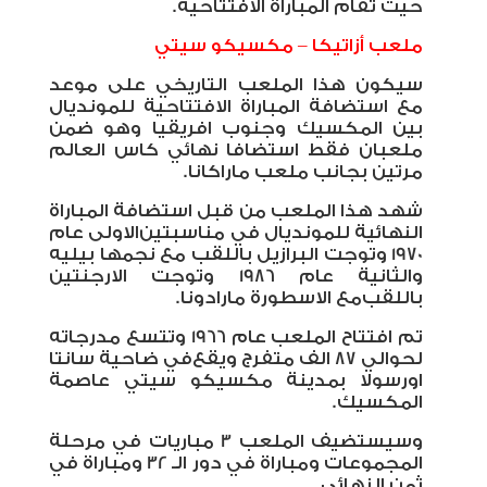
حيث تُقام المباراة الافتتاحية.
ملعب أزاتيكا – مكسيكو سيتي
سيكون هذا الملعب التاريخي على موعد
مع استضافة المباراة الافتتاحية للمونديال
بين المكسيك وجنوب افريقيا وهو ضمن
ملعبان فقط استضافا نهائي كاس العالم
مرتين بجانب ملعب ماراكانا.
شهد هذا الملعب من قبل استضافة المباراة
النهائية للمونديال في مناسبتين
الاولى عام
1970 وتوجت البرازيل باللقب مع نجمها بيليه
والثانية عام 1986 وتوجت الارجنتين
باللقب
مع الاسطورة مارادونا.
تم افتتاح الملعب عام 1966 وتتسع مدرجاته
لحوالي 87 الف متفرج ويقع
في ضاحية سانتا
اورسولا بمدينة مكسيكو سيتي عاصمة
المكسيك.
وسيستضيف الملعب 3 مباريات في مرحلة
المجموعات ومباراة في دور الـ 32 ومباراة في
ثمن النهائى.