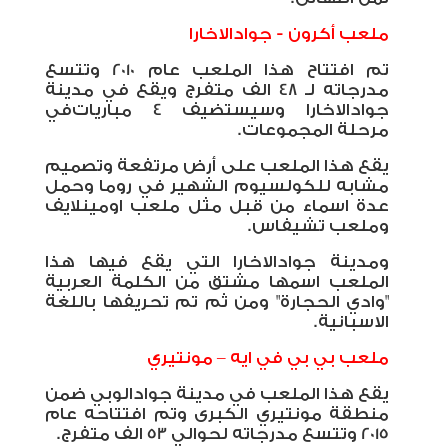
ملعب أكرون - جوادالاخارا
تم افتتاح هذا الملعب عام 2010 وتتسع
مدرجاته لـ 48 الف متفرج ويقع في مدينة
جوادالاخارا وسيستضيف 4 مباريات
في
مرحلة المجموعات.
يقع هذا الملعب على أرض مرتفعة وتصميم
مشابه للكولسيوم الشهير في روما وحمل
عدة اسماء من قبل مثل ملعب اومينلايف
وملعب تشيفاس
.
ومدينة جوادالاخارا التي يقع فيها هذا
الملعب اسمها مشتق من الكلمة العربية
"وادي الحجارة" ومن ثم تم تحريفها باللغة
الاسبانية
.
ملعب بي بي في ايه – مونتيري
يقع هذا الملعب في مدينة جوادالوبي ضمن
منطقة مونتيري الكبرى وتم افتتاحه عام
2015 وتتسع مدرجاته لحوالي 53 الف متفرج.