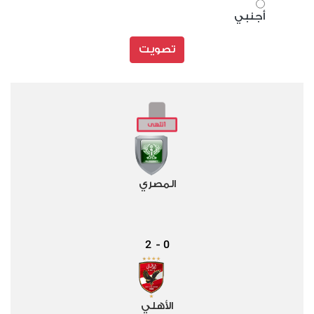
أجنبي
تصويت
المصري
2
0
-
الأهلي