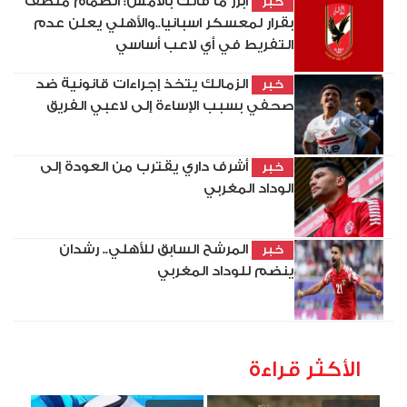
أبرز ما فاتك بالأمس: انضمام منصف
خبر
بقرار لمعسكر اسبانيا..والأهلي يعلن عدم
التفريط في أي لاعب أساسي
الزمالك يتخذ إجراءات قانونية ضد
خبر
صحفي بسبب الإساءة إلى لاعبي الفريق
أشرف داري يقترب من العودة إلى
خبر
الوداد المغربي
المرشح السابق للأهلي.. رشدان
خبر
ينضم للوداد المغربي
الأكثر قراءة