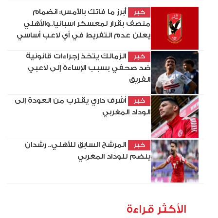
أبرز ما فاتك بالأمس: انضمام
خبر
منصف بقرار لمعسكر اسبانيا..والأهلي
يعلن عدم التفريط في أي لاعب أساسي
الزمالك يتخذ إجراءات قانونية
خبر
ضد صحفي بسبب الإساءة إلى لاعبي
الفريق
أشرف داري يقترب من العودة إلى
خبر
الوداد المغربي
المرشح السابق للأهلي.. رشدان
خبر
ينضم للوداد المغربي
الأكثر قراءة