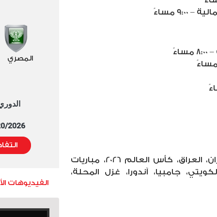
9: مساءً
ءً
المصري
الدوري العا
5/20/2026 التوقيت 
التفا
التاجز: مواعيد مباريات اليوم، إيران، العراق، كأس العالم 2026، مباريات
كويتي، جامبيا، آندورا، غزل المحلة،
الفيديوهات ال