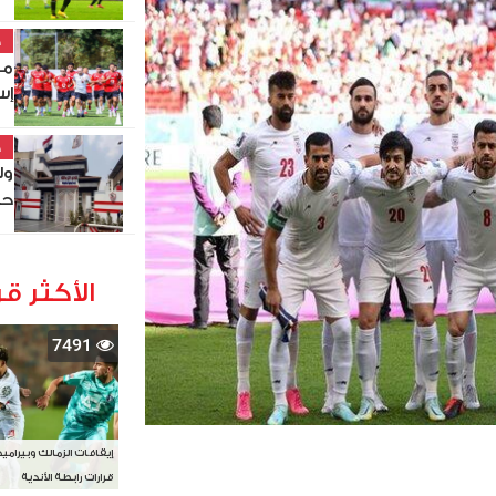
خ
مو
إس
خ
ول
حص
الأكثر قر
7491
إيقافات الزمالك وبيرامي
قرارات رابطة الأندية