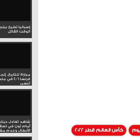
إسبانيا تطيح ببل
الوقت القاتل
مباراة للتاريخ.. إنج
فرنسا 6-4 ف
تُنسى
شاهد تعادل دينام
أمام ثون في تصف
يوم
كأس العالم قطر 2022
الأبطال وعدم مشار