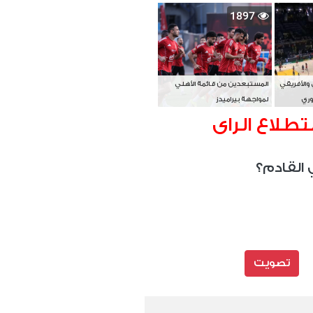
بطل آسيا
1897
 والأفريقي
المستبعدين من قائمة الأهلي
وري
لمواجهة بيراميدز
تطلاع الراى
 القادم؟
تصويت