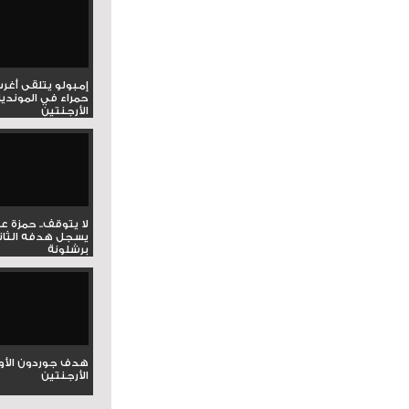
إمبولو يتلقى أغر
حمراء في المونديا
الأرجنتين
لا يتوقف.. حمزة ع
يسجل هدفه الثان
برشلونة
هدف جوردون الأو
الأرجنتين