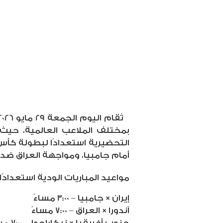
بمختلف الملاعب العالمية، حيث ت
أمام جامبيا، ومواجهة العراق ضد آ
مواعيد المباريات الودية استعدادًا ل
إيران × جامبيا – 3:00 مساءً
آندورا × العراق – 7:00 مساءً
جنوب أفريقيا × نيكاراجوا – 7:00 مساءً