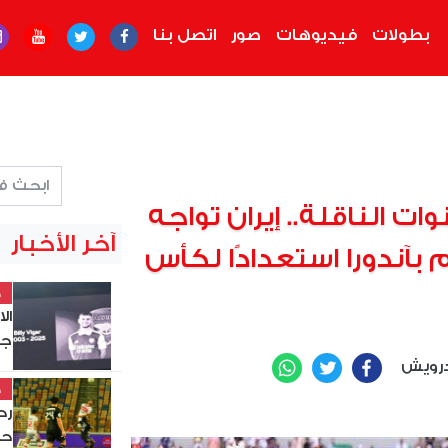
بطولات
فيديوهات
صور
اتصل بنا
وات الناقلة.. إيران تواجه
آخر الأخبار
بآندورا استعدادًا لكأس
خ
ال
جد
رويش
WhatsApp
Twitter
Facebook
خ
حس