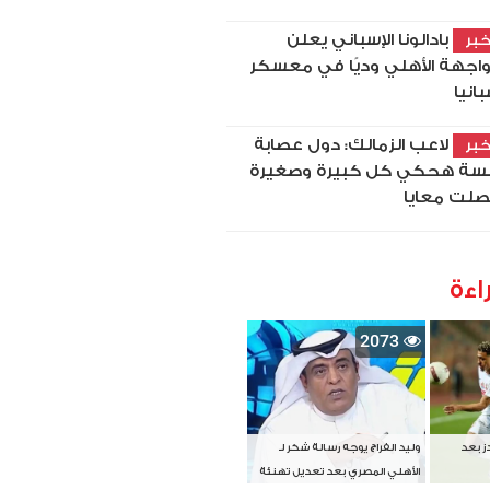
بادالونا الإسباني يعلن
بر
اجهة الأهلي وديًا في معسكر
بانيا
لاعب الزمالك: دول عصابة
بر
سة هحكي كل كبيرة وصغيرة
لت معايا
اءة
2073
دز بعد
وليد الفراج يوجه رسالة شكر لـ
الأهلي المصري بعد تعديل تهنئة