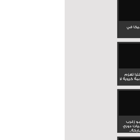
جيكا في
لترا تهزم
ي ملحمة كروية لا
و زغرب
يات دوري
كة...