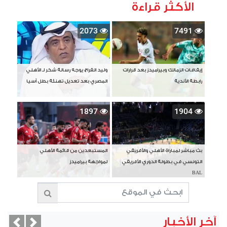
الأكثر قراءة
2073
7491
إيقافات الزمالك وبيراميدز بعد قرارات
وليد الفراج يوجه رسالة شكر لـ الأهلي
رابطة الأندية
المصري بعد تعديل تهنئة بطل آسيا
1897
1904
بث مباشر لمباراة الأهلي والأفريقي
المستبعدين من قائمة الأهلي
التونسي في بطولة الدوري الأفريقي
لمواجهة بيراميدز
BAL
آخر الأخبار