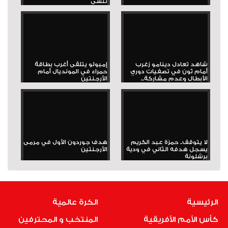
تُنسى
شاهد تعادل دينامو زغرب
إمبولو يتلقى أغرب بطاقة
أمام ثون في تصفيات دوري
حمراء في المونديال أمام
الأبطال وعدم مشاركة...
الأرجنتين
لا يتوقف.. حمزة عبد الكريم
هدف جوردون الأول في مرمى
يسجل هدفه الثاني في ودية
الأرجنتين
برشلونة
الرئيسية
الكرة عالمية
كأس الأمم الأفريقية
المنتخب و المحترفين