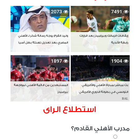
2073
7491
إيقافات الزمالك وبيراميدز بعد قرارات
وليد الفراج يوجه رسالة شكر لـ الأهلي
رابطة الأندية
المصري بعد تعديل تهنئة بطل آسيا
1897
1904
بث مباشر لمباراة الأهلي والأفريقي
المستبعدين من قائمة الأهلي لمواجهة
التونسي في بطولة الدوري الأفريقي
بيراميدز
BAL
استطلاع الراى
مدرب الأهلي القادم؟