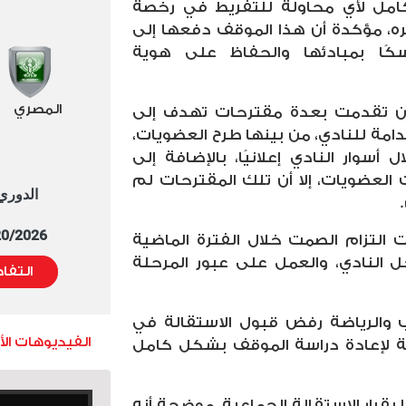
امل لأي محاولة للتفريط في رخصة
ره، مؤكدة أن هذا الموقف دفعها إلى
كًا بمبادئها والحفاظ على هوية
المصري
وأن تقدمت بعدة مقترحات تهدف إلى
امة للنادي، من بينها طرح العضويات،
أسوار النادي إعلانيًا، بالإضافة إلى
العضويات، إلا أن تلك المقترحات لم
الدوري العا
5/20/2026 التوقيت 
ت التزام الصمت خلال الفترة الماضية
ل النادي، والعمل على عبور المرحلة
التفا
ب والرياضة رفض قبول الاستقالة في
الفيديوهات ال
صة لإعادة دراسة الموقف بشكل كامل
قرار الاستقالة الجماعية، موضحة أنه