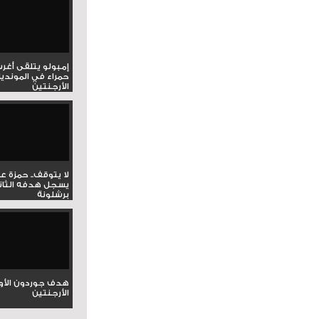
إمبولو يتلقى أغر
حمراء في المونديا
الأرجنتين
لا يتوقف.. حمزة ع
يسجل هدفه الثان
برشلونة
هدف جوردون الأو
الأرجنتين