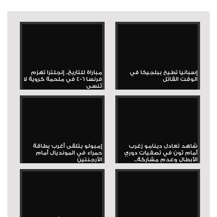
إسبانيا تطيح ببلجيكا في
مباراة للتاريخ.. إنجلترا تهزم
الوقت القاتل
فرنسا 6-4 في ملحمة كروية لا
تُنسى
شاهد تعادل دينامو زغرب
إمبولو يتلقى أغرب بطاقة
أمام ثون في تصفيات دوري
حمراء في المونديال أمام
الأبطال وعدم مشاركة...
الأرجنتين