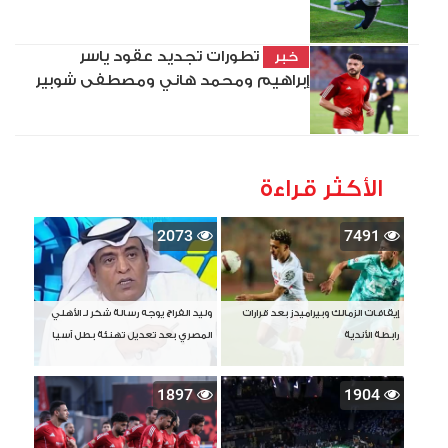
تطورات تجديد عقود ياسر
خبر
إبراهيم ومحمد هاني ومصطفى شوبير
الأكثر قراءة
2073
7491
إيقافات الزمالك وبيراميدز بعد قرارات
وليد الفراج يوجه رسالة شكر لـ الأهلي
رابطة الأندية
المصري بعد تعديل تهنئة بطل آسيا
1897
1904