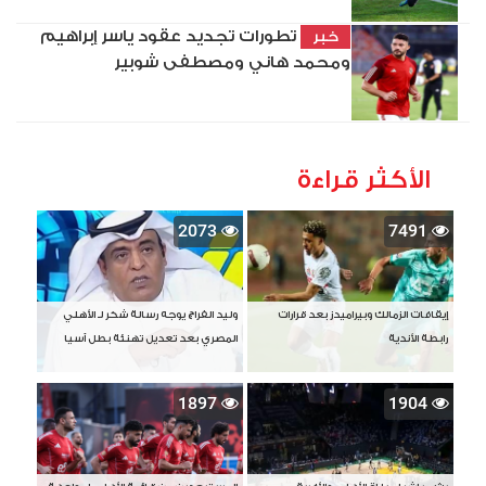
تطورات تجديد عقود ياسر إبراهيم
خبر
ومحمد هاني ومصطفى شوبير
الأكثر قراءة
2073
7491
إيقافات الزمالك وبيراميدز بعد قرارات
وليد الفراج يوجه رسالة شكر لـ الأهلي
رابطة الأندية
المصري بعد تعديل تهنئة بطل آسيا
1897
1904