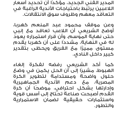
المدير الفني الجديد، مؤكدًا أن تحديد أسعار
اللاعبين يرتبط باحتياجات الأندية الراغبة في
التعاقد معهم وظروف سوق الانتقالات
.
وعن موقف محمود عبد المنعم كهربا،
أوضح الشريعي أن اللاعب تعاقد مع إنبي
حتى نهاية الموسم، وأن قرار استمراره يعود
له في النهاية، مشددًا على أن كهربا يقدم
مستوى مميزًا مع الفريق ويحظى بتقدير
كبير داخل النادي
.
كما أكد الشريعي رفضه لفكرة إلغاء
الهبوط، مشيرًا إلى أن الحل يكمن في وضع
حلول واضحة ومستدامة لتطوير الكرة
المصرية، مع دعم الأندية الجماهيرية
وإدارتها بشكل احترافي، موضحًا أن كرة
القدم أصبحت صناعة تحتاج إلى أسس قوية
واستثمارات حقيقية لضمان الاستمرارية
والتطور.