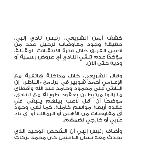
كشف أيمن الشريعي، رئيس نادي إنبي،
حقيقة وجود مفاوضات لرحيل عدد من
لاعبي الفريق خلال فترة الانتقالات المقبلة،
مؤكدًا عدم تلقي النادي أي عروض رسمية أو
ودية حتى الآن
.
وقال الشريعي، خلال مداخلة هاتفية مع
الإعلامي أحمد شوبير في برنامج «الناظر»، إن
الثلاثي علي محمود وحامد عبد الله وأقطاي
ما زالوا مرتبطين بعقود طويلة مع النادي،
موضحًا أن أقل لاعب بينهم يتبقى في
عقده أربعة مواسم كاملة، كما نفى وجود
أي مفاوضات من الأهلي أو الزمالك أو أي نادٍ
عربي أو خارجي لضمهم
.
وأضاف رئيس إنبي أن الشخص الوحيد الذي
تحدث معه بشأن اللاعبين كان محمد بركات