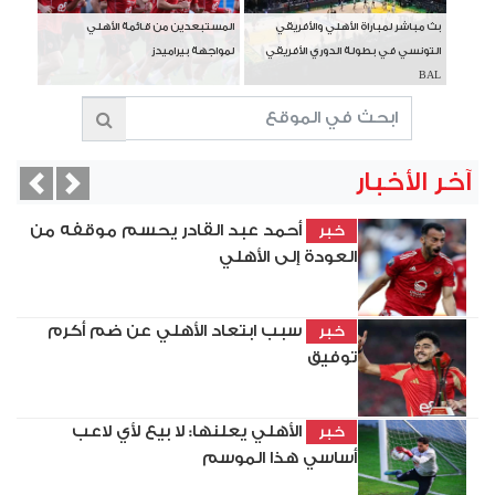
بث مباشر لمباراة الأهلي والأفريقي
المستبعدين من قائمة الأهلي
التونسي في بطولة الدوري الأفريقي
لمواجهة بيراميدز
BAL
آخر الأخبار
vious
Next
أحمد عبد القادر يحسم موقفه من
خبر
العودة إلى الأهلي
سبب ابتعاد الأهلي عن ضم أكرم
خبر
توفيق
الأهلي يعلنها: لا بيع لأي لاعب
خبر
أساسي هذا الموسم