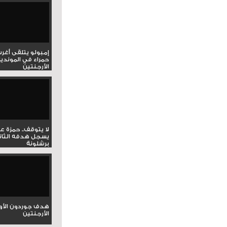
إمبولو يتلقى أغر
حمراء في المونديا
الأرجنتين
لا يتوقف.. حمزة ع
يسجل هدفه الثان
برشلونة
هدف جوردون الأو
الأرجنتين