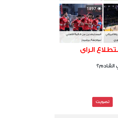
بطل آسيا
1897
 والأفريقي
المستبعدين من قائمة الأهلي
وري
لمواجهة بيراميدز
تطلاع الراى
 القادم؟
تصويت