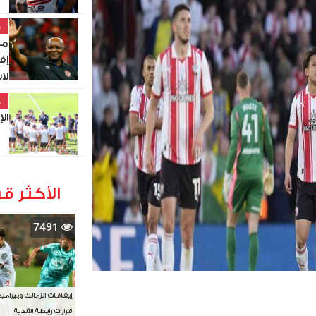
خ
مو
إف
لاست
خ
الإس
الأكثر قر
7491
إيقافات الزمالك وبيرامي
قرارات رابطة الأندية