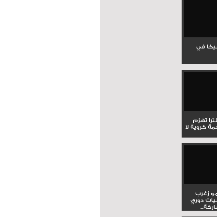
جيكا في
لترا تهزم
ي ملحمة كروية لا
و زغرب
يات دوري
كة...