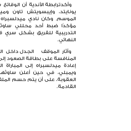
وأكدترابطة الأندية أن الوقائع
يونايتد، وإيبسويتش تاون وميد
الموسم, وكان نادي ميدلسبراه
مؤكدًا ضبط أحد محللي ساوثها
التدريبية للفريق بشكل سري 
النهائي.
وأثار الموقف
الجدل داخل ال
المنافسة على بطاقة الصعود إلى ا
إعادة ميدلسبراه إلى المباراة
ويمبلي، في حين أعلن ساوثه
العقوبة، على أن يتم حسم الملف
القادمة.