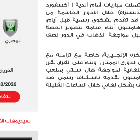
 شملت مباريات أمام أندية ( أكسفورد
لسبراه) خلال الأدوار الحاسمة من
 قد تقدم بشكوى رسمية قبل أيام،
مبتون أثناء قيامه بتصوير الحصة
قبل مواجهة الذهاب في الدور نصف
المصري
كرة الإنجليزية، خاصة مع تزامنه مع
لدوري الممتاز
,
وبناءً على القرار، تقرر
 النهائية لمواجهة هال سيتي بملعب
الدوري العا
امبتون تقدمه باستئناف رسمي ضد
5/20/2026 التوقيت 
 بشكل نهائي خلال الساعات القليلة
التفا
الفيديوهات ال