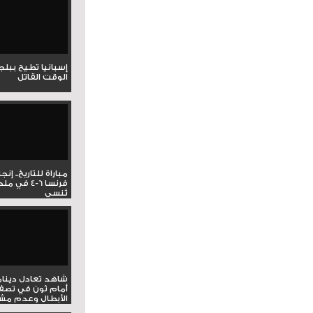
إسبانيا تطيح ببل
الوقت القاتل
مباراة للتاريخ.. إنج
فرنسا 6-4 ف
تُنسى
شاهد تعادل دينام
أمام ثون في تصف
الأبطال وعدم مشار