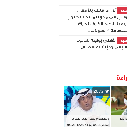
أبرز ما فاتك بالأمس..
بر
سيماني مدربا لمنتخب جنوب
ريقيا.. اتحاد الكرة يتحرك
ضافة 3 بطولات...
الأهلي يواجه بادالونا
بر
باني وديًّا 12 أغسطس
اءة
2073
دز بعد
وليد الفراج يوجه رسالة شكر لـ
الأهلي المصري بعد تعديل تهنئة