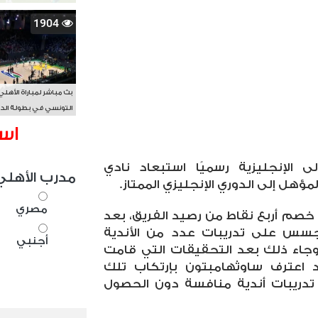
1904
بث مباشر لمباراة الأهلي
التونسي في بطولة الد
الأفريقي BAL
اس
ى الإنجليزية رسميًا استبعاد نادي
مدرب الأهلي
ؤهل إلى الدوري الإنجليزي الممتاز.
مصري
 خصم أربع نقاط من رصيد الفريق، بعد
جسس على تدريبات عدد من الأندية
أجنبي
جاء ذلك بعد التحقيقات التي قامت
 اعترف ساوثهامبتون بإرتكاب تلك
تدريبات أندية منافسة دون الحصول