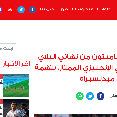
بطولات
فيديوهات
صور
اتصل بنا
امبتون من نهائي البلاي
آخر الأخبار
الإنجليزي الممتاز، بتهمة
خ
ميدلسبراه
شي
لل
عوض
WhatsApp
Twitter
Facebook
خ
ال
شب