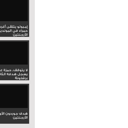
إمبولو يتلقى أغر
حمراء في المونديا
الأرجنتين
لا يتوقف.. حمزة ع
يسجل هدفه الثان
برشلونة
هدف جوردون الأو
الأرجنتين