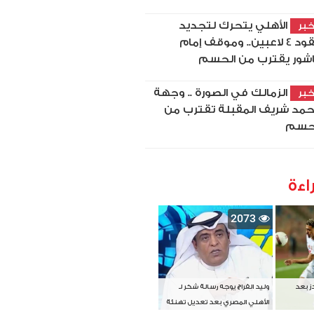
الأهلي يتحرك لتجديد
بر
عقود 4 لاعبين.. وموقف إمام
شور يقترب من الحسم
الزمالك في الصورة .. وجهة
بر
مد شريف المقبلة تقترب من
حسم
اءة
2073
دز بعد
وليد الفراج يوجه رسالة شكر لـ
الأهلي المصري بعد تعديل تهنئة