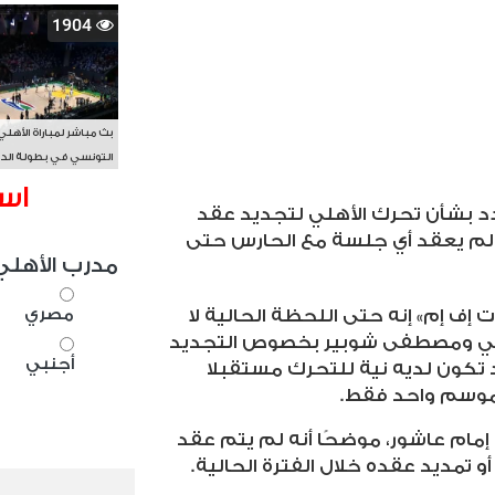
1904
بث مباشر لمباراة الأهلي
التونسي في بطولة الد
الأفريقي BAL
اس
د بشأن تحرك الأهلي لتجديد عقد
 لم يعقد أي جلسة مع الحارس حتى
مدرب الأهلي
مصري
 إف إم» إنه حتى اللحظة الحالية لا
هلي ومصطفى شوبير بخصوص التجديد
أجنبي
 قد تكون لديه نية للتحرك مستقبلا
 موسم واحد فقط
.
إمام عاشور، موضحًا أنه لم يتم عقد
 تمديد عقده خلال الفترة الحالية
.