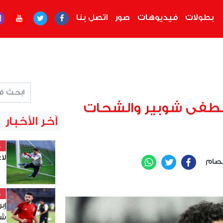
بطولات
فيديوهات
صور
اتصل بنا
صطفى شوبير والشحات
آخر الأخبار
خ
لا
صام
WhatsApp
Twitter
Facebook
خ
إب
شو