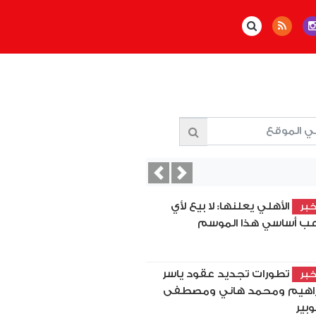
Previous
Next
الأهلي يعلنها: لا بيع لأي
بر
عب أساسي هذا الموسم
تطورات تجديد عقود ياسر
بر
راهيم ومحمد هاني ومصطفى
بير