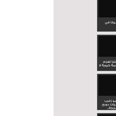
جيكا في
لترا تهزم
ي ملحمة كروية لا
و زغرب
يات دوري
كة...