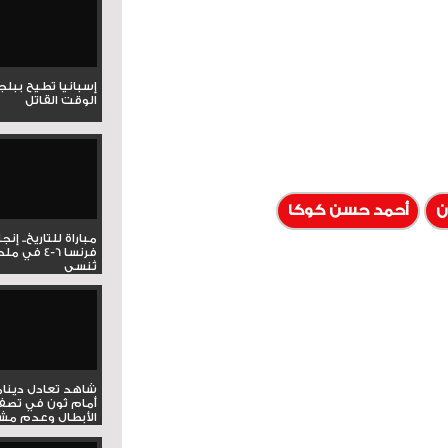
إسبانيا تطيح ببل
الوقت القاتل
ن
أحمد حسن كوكا
مباراة للتاريخ.. إنج
فرنسا 6-4 ف
تُنسى
شاهد تعادل دينام
أمام ثون في تصف
الأبطال وعدم مشار