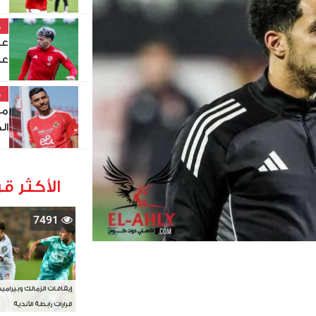
خ
عا
خ
مح
ال
الأكثر قر
7491
إيقافات الزمالك وبيرامي
قرارات رابطة الأندية