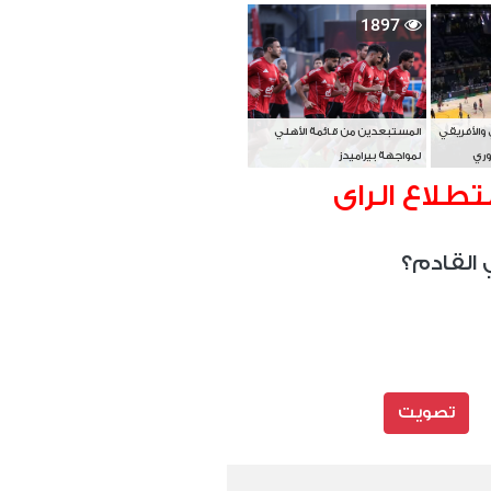
بطل آسيا
1897
 والأفريقي
المستبعدين من قائمة الأهلي
وري
لمواجهة بيراميدز
تطلاع الراى
 القادم؟
تصويت