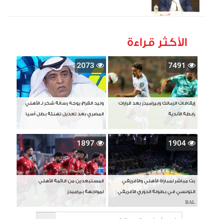
الأكثر قراءة
2073
7491
إيقافات الزمالك وبيراميدز بعد قرارات
وليد الفراج يوجه رسالة شكر لـ الأهلي
رابطة الأندية
المصري بعد تعديل تهنئة بطل آسيا
1897
1904
بث مباشر لمباراة الأهلي والأفريقي
المستبعدين من قائمة الأهلي
التونسي في بطولة الدوري الأفريقي
لمواجهة بيراميدز
BAL