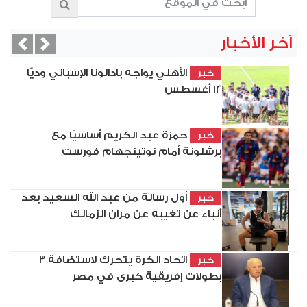
آخر الأخبار
vious
Next
الأهلي يواجه بادالونا الإسباني وديًّا
خبر
12 أغسطس
حمزة عبد الكريم أساسيًا مع
خبر
برشلونة أمام نوتينجهام فورست
أول رسالة من عبد الله السعيد بعد
خبر
أنباء عن تغيبه عن مران الزمالك
اتحاد الكرة يتحرك لاستضافة 3
خبر
بطولات إفريقية كبرى في مصر