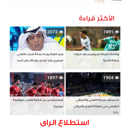
الأكثر قراءة
2073
7491
إيقافات الزمالك وبيراميدز بعد قرارات
وليد الفراج يوجه رسالة شكر لـ الأهلي
رابطة الأندية
المصري بعد تعديل تهنئة بطل آسيا
1897
1904
بث مباشر لمباراة الأهلي والأفريقي
المستبعدين من قائمة الأهلي لمواجهة
التونسي في بطولة الدوري الأفريقي
بيراميدز
BAL
استطلاع الراى