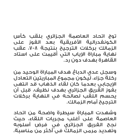
توج اتحاد العاصمة الجزائري بلقب كأس
الكونفدرالية الأفريقية بعد الفوز على
الزمالك بركلات الترجيح بنتيجة 8-7، عقب
نهاية مباراة الإياب التي أقيمت على استاد
القاهرة بهدف دون رد
.
وسجل عدي الدباغ هدف المباراة الوحيد من
ركلة جزاء، ليكون مجموع المباريتين التعادل
الإيجابي بعدما كان لقاء الذهاب قد انتهى
بفوز الفريق الجزائري بهدف نظيف، قبل أن
يحسم اللقب لصالحه في النهاية بركلات
الترجيح أمام الزمالك
.
وشهدت المباراة سيطرة واضحة من اتحاد
العاصمة على أغلب مجريات اللقاء، حيث
نجح الفريق الجزائري في فرض أسلوبه
وتهديد مرمى الزمالك في أكثر من مناسبة،