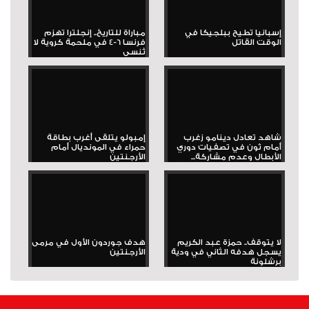
إسبانيا تطيح ببلجيكا في
مباراة للتاريخ.. إنجلترا تهزم
الوقت القاتل
فرنسا 6-4 في ملحمة كروية لا
تُنسى
شاهد تعادل دينامو زغرب
إمبولو يتلقى أغرب بطاقة
أمام ثون في تصفيات دوري
حمراء في المونديال أمام
الأبطال وعدم مشاركة...
الأرجنتين
لا يتوقف.. حمزة عبد الكريم
هدف جوردون الأول في مرمى
يسجل هدفه الثاني في ودية
الأرجنتين
برشلونة