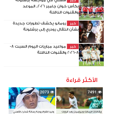
الأهلي في مواجهة برشلونة
خبر
بكأس خوان جامبر 2026.. الموعد
والقنوات الناقلة
رومانو يكشف تطورات جديدة
خبر
بشأن انتقال رودري إلى برشلونة
مواعيد مباريات اليوم السبت 8-
خبر
8-2026 والقنوات الناقلة
الأكثر قراءة
2073
7491
إيقافات الزمالك وبيراميدز بعد قرارات
وليد الفراج يوجه رسالة شكر لـ الأهلي