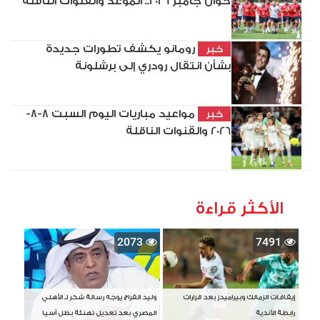
خوان جامبر 2026.. الموعد والقنوات الناقلة
رومانو يكشف تطورات جديدة
خبر
بشأن انتقال رودري إلى برشلونة
مواعيد مباريات اليوم السبت 8-8-
خبر
2026 والقنوات الناقلة
الأكثر قراءة
2073
7491
إيقافات الزمالك وبيراميدز بعد قرارات
وليد الفراج يوجه رسالة شكر لـ الأهلي
رابطة الأندية
المصري بعد تعديل تهنئة بطل آسيا