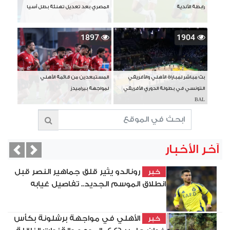
رابطة الأندية
المصري بعد تعديل تهنئة بطل آسيا
1897
1904
بث مباشر لمباراة الأهلي والأفريقي
المستبعدين من قائمة الأهلي
التونسي في بطولة الدوري الأفريقي
لمواجهة بيراميدز
BAL
آخر الأخبار
vious
Next
رونالدو يثير قلق جماهير النصر قبل
خبر
انطلاق الموسم الجديد.. تفاصيل غيابه
الأهلي في مواجهة برشلونة بكأس
خبر