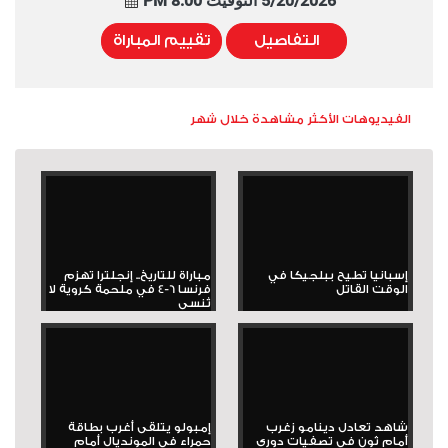
5/20/2026 التوقيت 8:00 PM
التفاصيل
تقييم المباراة
الفيديوهات الأكثر مشاهدة خلال شهر
إسبانيا تطيح ببلجيكا في
مباراة للتاريخ.. إنجلترا تهزم
الوقت القاتل
فرنسا 6-4 في ملحمة كروية لا
تُنسى
شاهد تعادل دينامو زغرب
إمبولو يتلقى أغرب بطاقة
أمام ثون في تصفيات دوري
حمراء في المونديال أمام