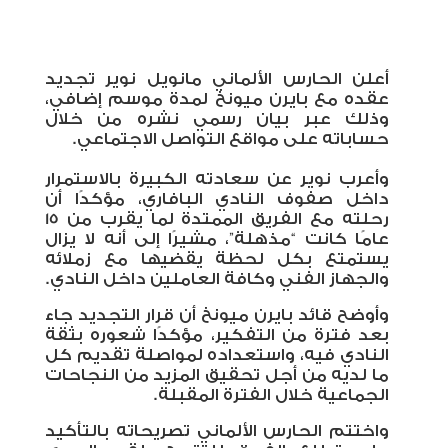
أعلن الحارس الألماني مانويل نوير تجديد
عقده مع بايرن ميونخ لمدة موسم إضافي،
وذلك عبر بيان رسمي نشره من خلال
حساباته على مواقع التواصل الاجتماعي
.
وأعرب نوير عن سعادته الكبيرة بالاستمرار
داخل صفوف النادي البافاري، مؤكدًا أن
رحلته مع الفريق الممتدة لما يقرب من 15
عامًا كانت “مذهلة”، مشيرًا إلى أنه لا يزال
يستمتع بكل لحظة يقضيها مع زملائه
والجهاز الفني وكافة العاملين داخل النادي
.
وأوضح قائد بايرن ميونخ أن قرار التجديد جاء
بعد فترة من التفكير، مؤكدًا شعوره بثقة
النادي فيه، واستعداده لمواصلة تقديم كل
ما لديه من أجل تحقيق المزيد من النجاحات
الجماعية خلال الفترة المقبلة
.
واختتم الحارس الألماني تصريحاته بالتأكيد