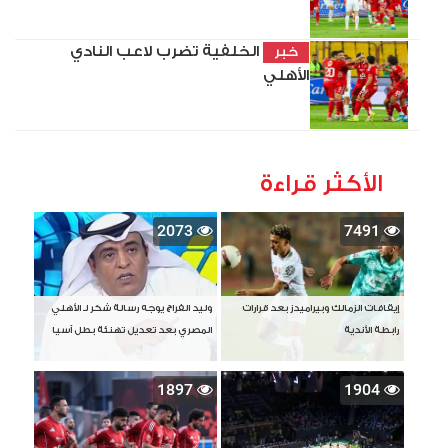
الخلفية تضرب لاعب النادي
خبر
الأهلي
الأكثر قراءة
2073
7491
إيقافات الزمالك وبيراميدز بعد قرارات
وليد الفراج يوجه رسالة شكر لـ الأهلي
رابطة الأندية
المصري بعد تعديل تهنئة بطل آسيا
1897
1904