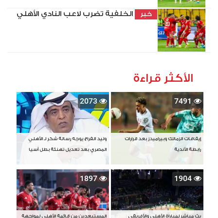
الخلفية تضرب لاعب النادي الأهلي
خبر
الأكثر قراءة
2073
7491
إيقافات الزمالك وبيراميدز بعد قرارات
وليد الفراج يوجه رسالة شكر لـ الأهلي
رابطة الأندية
المصري بعد تعديل تهنئة بطل آسيا
1897
1904
بث مباشر لمباراة الأهلي والأفريقي
المستبعدين من قائمة الأهلي لمواجهة