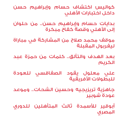
كواليس اكتشاف حسام وإبراهيم حسن
داخل اختبارات الأهلي
بدايات حسام وإبراهيم حسن.. من حلوان
إلى الأهلي وقصة كفاح مبكرة
موقف محمد صلاح من المشاركة في مباراة
ليفربول المقبلة
بعد الهدف والتألق.. كلمات من حمزة عبد
الكريم
علي معلول يقود الصفاقسي للعودة
للبطولات الأفريقية
جاهزية تريزيجيه وحسين الشحات.. وموعد
عودة شوبير
أبوقير للأسمدة ثالث المتأهلين للدوري
المصري