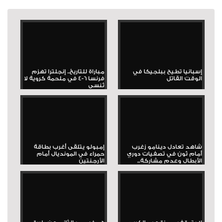
إسبانيا تطيح ببلجيكا في
مباراة للتاريخ.. إنجلترا تهزم
الوقت القاتل
فرنسا 6-4 في ملحمة كروية لا
تُنسى
شاهد تعادل دينامو زغرب
إمبولو يتلقى أغرب بطاقة
أمام ثون في تصفيات دوري
حمراء في المونديال أمام
الأبطال وعدم مشاركة...
الأرجنتين