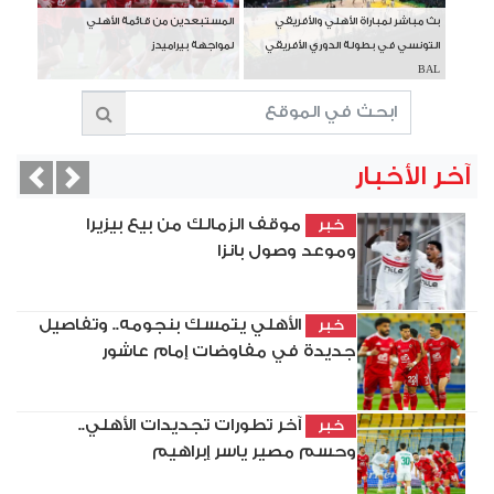
بث مباشر لمباراة الأهلي والأفريقي
المستبعدين من قائمة الأهلي
التونسي في بطولة الدوري الأفريقي
لمواجهة بيراميدز
BAL
آخر الأخبار
vious
Next
موقف الزمالك من بيع بيزيرا
خبر
وموعد وصول بانزا
الأهلي يتمسك بنجومه.. وتفاصيل
خبر
جديدة في مفاوضات إمام عاشور
آخر تطورات تجديدات الأهلي..
خبر
وحسم مصير ياسر إبراهيم