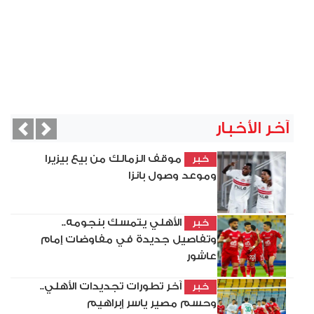
آخر الأخبار
vious
Next
موقف الزمالك من بيع بيزيرا
خبر
وموعد وصول بانزا
الأهلي يتمسك بنجومه..
خبر
وتفاصيل جديدة في مفاوضات إمام
عاشور
آخر تطورات تجديدات الأهلي..
خبر
وحسم مصير ياسر إبراهيم