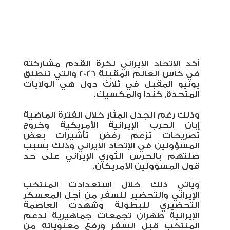
أكد الإتحاد الإيراني لكرة القدم مشاركته
في كأس العالم المقبلة 2026 والتي تنطلق
يونيو المقبل في ثلاث دول هي الولايات
المتحدة, كندا والمكسيك.
وذلك رغم الجدل المثار خلال الفترة الماضية
إبان الحرب الإيرانية الأمريكية وخروج
تصريحات تزعم رفض تأشيرات بعض
المسؤولين في الإتحاد الإيراني وذلك بسبب
صلتهم بالحرس الثوري الإيراني على حد
قول المسؤولين الأمريكان.
ويأتي ذلك خلال استعدادت المنتخب
الإيراني والتحضير للسفر من أجل المعسكر
التحضيري للبطولة وشهدت العاصمة
الإيرانية طهران تجمعات جماهيرية لدعم
المنتخب قبل السفر ورفع معنوياته من