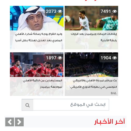
2073
7491
إيقافات الزمالك وبيراميدز بعد قرارات
وليد الفراج يوجه رسالة شكر لـ الأهلي
رابطة الأندية
المصري بعد تعديل تهنئة بطل آسيا
1897
1904
بث مباشر لمباراة الأهلي والأفريقي
المستبعدين من قائمة الأهلي
التونسي في بطولة الدوري الأفريقي
لمواجهة بيراميدز
BAL
آخر الأخبار
vious
Next