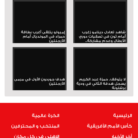
شاهد تعادل دينامو زغرب
إمبولو يتلقى أغرب بطاقة
أمام ثون في تصفيات دوري
حمراء في المونديال أمام
الأبطال وعدم مشاركة...
الأرجنتين
لا يتوقف.. حمزة عبد الكريم
هدف جوردون الأول في مرمى
يسجل هدفه الثاني في ودية
الأرجنتين
برشلونة
الرئيسية
الكرة عالمية
كأس الأمم الأفريقية
المنتخب و المحترفين
أخر الأخبار
الاهلى فى كل مكان