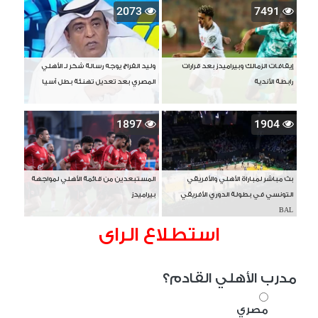
2073
7491
إيقافات الزمالك وبيراميدز بعد قرارات
وليد الفراج يوجه رسالة شكر لـ الأهلي
رابطة الأندية
المصري بعد تعديل تهنئة بطل آسيا
1897
1904
بث مباشر لمباراة الأهلي والأفريقي
المستبعدين من قائمة الأهلي لمواجهة
التونسي في بطولة الدوري الأفريقي
بيراميدز
BAL
استطلاع الراى
مدرب الأهلي القادم؟
مصري