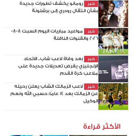
رومانو يكشف تطورات جديدة
خبر
بشأن انتقال رودري إلى برشلونة
مواعيد مباريات اليوم السبت 8-8-
خبر
2026 والقنوات الناقلة
بعد وفاة لاعب شاب.. الاتحاد
خبر
الإنجليزي يفرض تعديلات جديدة على
ملاعب كرة القدم
لاعب الزمالك الشاب يعلن رحيله
خبر
عن الزمالك بعد 14 عامًا: حسبي الله ونعم
الوكيل
الأكثر قراءة