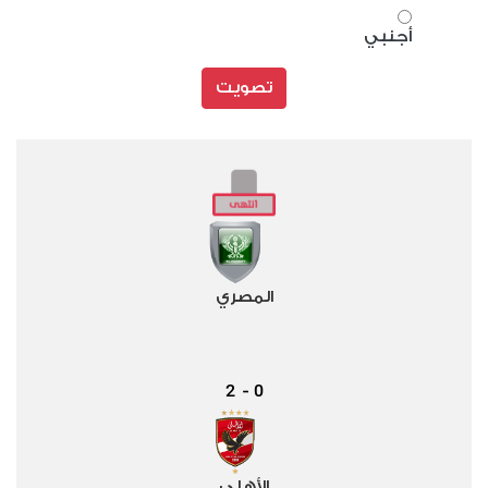
أجنبي
تصويت
المصري
2
0
-
الأهلي