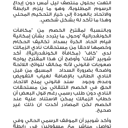
انتهت بحلول منتصف ليل أمس دون إيداع
الرسوم المطلوبة، وهو ما يلزم الرابطة
والاتحاد بالعودة إلى خيار التحكيم المحلي
وهذا ما تأكد له بشكل شخصي.
وبالنسبة لمقترح الخصم من "مكافآت
الكونفدرالية
"
وحول ما يتردد بشأن إمكانية
قيام اتحاد الكرة بسداد تكاليف الحكام
وخصمها لاحقاً من مستحقات نادي الزمالك
لدى "كاف" (مكافأة الكونفدرالية)، أكد
شوبير "أشك" وأوضح أن هذا المقترح يواجه
صعوبات قانوني ل
أنه مخالف للوائح: اللائحة
واضحة بضرورة السداد
المسبق من قبل
النادي الطالب بالإضافة
لغياب التفويض
وعدم وجود
سند قانوني يمنح الاتحاد
الحق في الخصم التلقائي من مستحقات
النادي دون طلب رسمي رغم قول البعض أن
خطاب الزمالك يمكن الاستناد عليه عند
الخصم لكن المصادر أكدت ان ذلك غير
صحيح.
وأكد شوبير أن الموقف الرسمي الحالي وفي
تواصل مباشر مع مسؤولين في رابطة