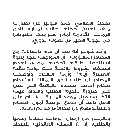
تحدث الإعلامي أحمد شوبير عن تطورات
ملف تعيين حكام أجانب لمباراة نادي
الزمالك القادمة أمام سيراميكا كليوباترا
في الجولة الأخير من بطولة الدوري.
وأكد شوبير أنه بعد أن قام باتصالاته مع
المصادر المسؤولة
أن المواجهة تتجه بقوة
لإسنادها لطاقم تحكيم مصري لعدم
استيفاء الشروط اللائحية
حيث يواجه
عقبة
"العشرة أيام" وأزمة السداد وأوضحت
المصادر أن طلب نادي الزمالك استقدام
حكام أجانب اصطدم باللائحة التي تنص
على ضرورة تقديم الطلب وسداد قيمة
التكاليف قبل موعد المباراة بـ 10 أيام على
الأقل نافيًا أن تدفع الرابطة أمول الحكام
وتستقدمهم لأن هذا الأمر قد تم الغاءه.
وبالرغم من إرسال الزمالك خطاباً رسمياً
بالطلب، إلا أن المهلة القانونية للسداد