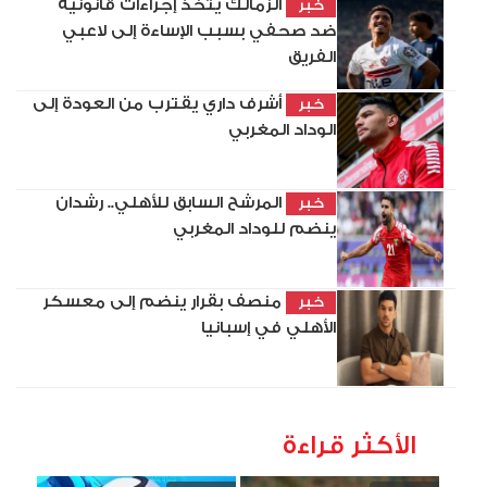
الزمالك يتخذ إجراءات قانونية
خبر
ضد صحفي بسبب الإساءة إلى لاعبي
الفريق
أشرف داري يقترب من العودة إلى
خبر
الوداد المغربي
المرشح السابق للأهلي.. رشدان
خبر
ينضم للوداد المغربي
منصف بقرار ينضم إلى معسكر
خبر
الأهلي في إسبانيا
الأكثر قراءة