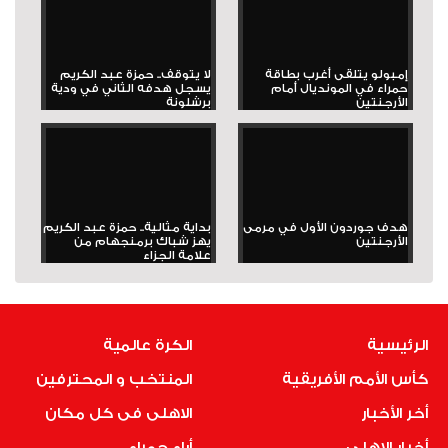
إمبولو يتلقى أغرب بطاقة
لا يتوقف.. حمزة عبد الكريم
حمراء في المونديال أمام
يسجل هدفه الثاني في ودية
الأرجنتين
برشلونة
هدف جوردون الأول في مرمى
بداية مثالية.. حمزة عبد الكريم
الأرجنتين
يهز شباك برمنجهام من
علامة الجزاء
الرئيسية
الكرة عالمية
كأس الأمم الأفريقية
المنتخب و المحترفين
أخر الأخبار
الاهلى فى كل مكان
أخبار الاهلى
أراء حمراء