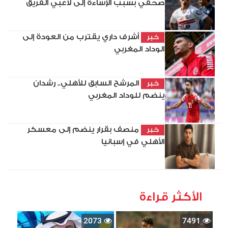
صحفي بسبب الإساءة إلى لاعبي الفريق
أشرف داري يقترب من العودة إلى
خبر
الوداد المغربي
المرشح السابق للأهلي.. رشدان
خبر
ينضم للوداد المغربي
منصف بقرار ينضم إلى معسكر
خبر
الأهلي في إسبانيا
الأكثر قراءة
2073
7491