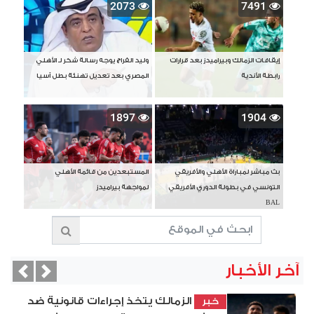
2073
7491
إيقافات الزمالك وبيراميدز بعد قرارات
وليد الفراج يوجه رسالة شكر لـ الأهلي
رابطة الأندية
المصري بعد تعديل تهنئة بطل آسيا
1897
1904
بث مباشر لمباراة الأهلي والأفريقي
المستبعدين من قائمة الأهلي
التونسي في بطولة الدوري الأفريقي
لمواجهة بيراميدز
BAL
آخر الأخبار
vious
Next
الزمالك يتخذ إجراءات قانونية ضد
خبر