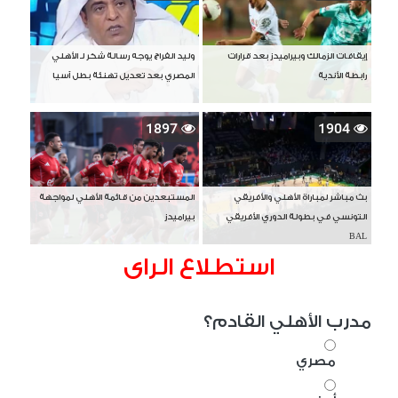
إيقافات الزمالك وبيراميدز بعد قرارات
وليد الفراج يوجه رسالة شكر لـ الأهلي
رابطة الأندية
المصري بعد تعديل تهنئة بطل آسيا
1897
1904
بث مباشر لمباراة الأهلي والأفريقي
المستبعدين من قائمة الأهلي لمواجهة
التونسي في بطولة الدوري الأفريقي
بيراميدز
BAL
استطلاع الراى
مدرب الأهلي القادم؟
مصري